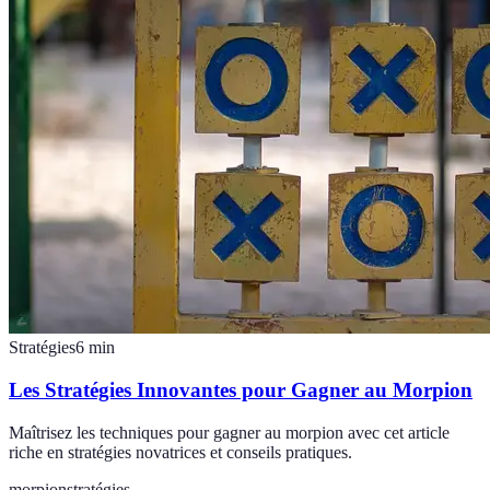
Stratégies
6
min
Les Stratégies Innovantes pour Gagner au Morpion
Maîtrisez les techniques pour gagner au morpion avec cet article
riche en stratégies novatrices et conseils pratiques.
morpion
stratégies