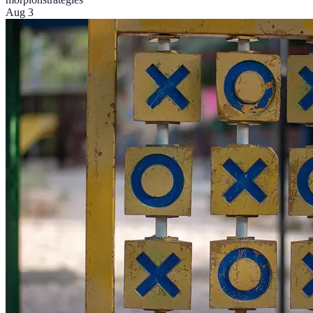
Aug 3