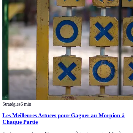
Stratégies
6
min
Les Meilleures Astuces pour Gagner au Morpion à
Chaque Partie