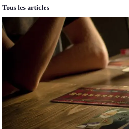
Tous les articles