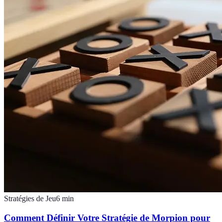
Stratégies de Jeu
6
min
Comment Définir Votre Stratégie de Morpion pour