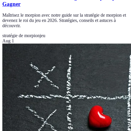
Gagner
Maîtrisez le morpion avec notre guide sur la stratégie de morpion et
devenez le roi du jeu en 2026. Stratégies, conseils et astuces à
découvrir.
stratégie de morpion
jeu
Aug 1