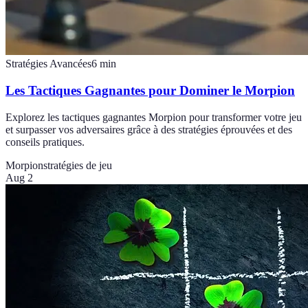
Stratégies Avancées
6
min
Les Tactiques Gagnantes pour Dominer le Morpion
Explorez les tactiques gagnantes Morpion pour transformer votre jeu
et surpasser vos adversaires grâce à des stratégies éprouvées et des
conseils pratiques.
Morpion
stratégies de jeu
Aug 2