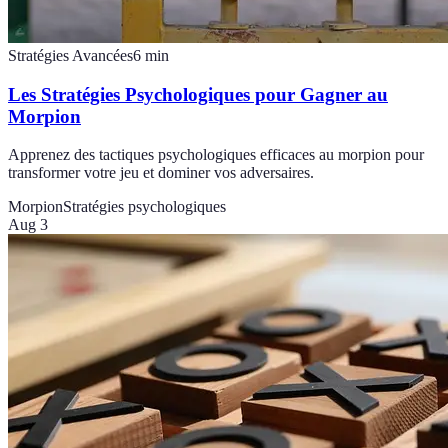
Stratégies Avancées
6
min
Les Stratégies Psychologiques pour Gagner au
Morpion
Apprenez des tactiques psychologiques efficaces au morpion pour
transformer votre jeu et dominer vos adversaires.
Morpion
Stratégies psychologiques
Aug 3