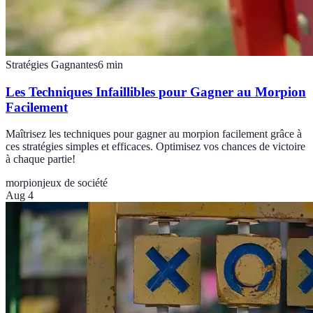
Stratégies Gagnantes
6
min
Les Techniques Infaillibles pour Gagner au Morpion
Facilement
Maîtrisez les techniques pour gagner au morpion facilement grâce à
ces stratégies simples et efficaces. Optimisez vos chances de victoire
à chaque partie!
morpion
jeux de société
Aug 4