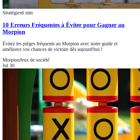
Stratégies
6
min
10 Erreurs Fréquentes à Éviter pour Gagner au
Morpion
Évitez les pièges fréquents au Morpion avec notre guide et
améliorez vos chances de victoire dès aujourd'hui !
Morpion
Jeux de société
Jul 30