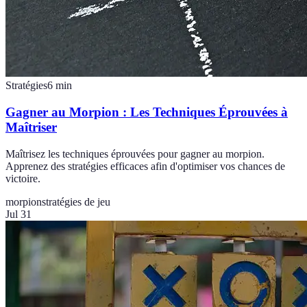
Stratégies
6
min
Gagner au Morpion : Les Techniques Éprouvées à
Maîtriser
Maîtrisez les techniques éprouvées pour gagner au morpion.
Apprenez des stratégies efficaces afin d'optimiser vos chances de
victoire.
morpion
stratégies de jeu
Jul 31