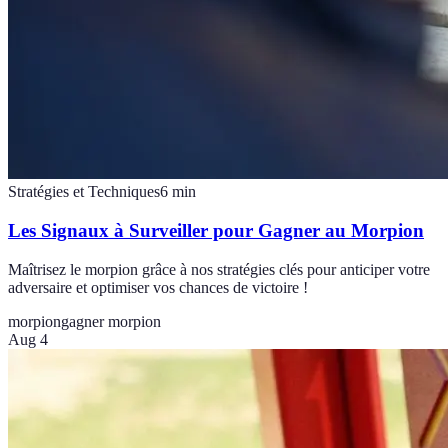
Stratégies et Techniques
6
min
Les Signaux à Surveiller pour Gagner au Morpion
Maîtrisez le morpion grâce à nos stratégies clés pour anticiper votre
adversaire et optimiser vos chances de victoire !
morpion
gagner morpion
Aug 4