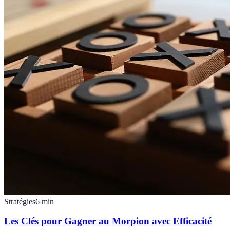
Stratégies
6
min
Les Clés pour Gagner au Morpion avec Efficacité