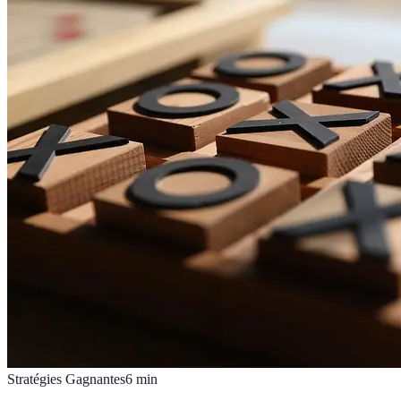
Stratégies Gagnantes
6
min