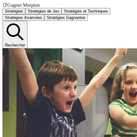
📑
Gagner Morpion
Stratégies
Stratégies de Jeu
Stratégies et Techniques
Stratégies Avancées
Stratégies Gagnantes
Rechercher