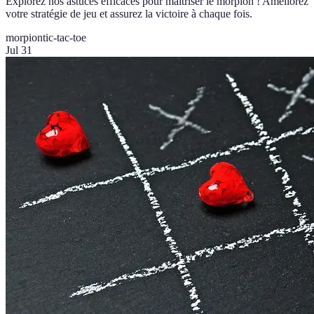
Explorez nos astuces efficaces pour maîtriser le morpion ! Améliorez
votre stratégie de jeu et assurez la victoire à chaque fois.
morpion
tic-tac-toe
Jul 31