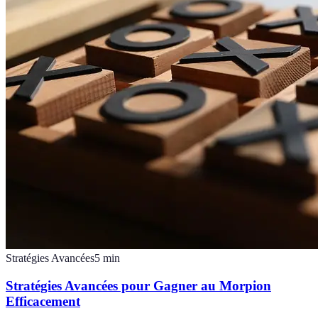
Stratégies Avancées
5
min
Stratégies Avancées pour Gagner au Morpion
Efficacement