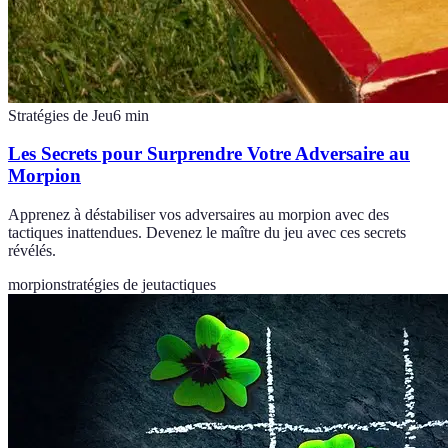
Stratégies de Jeu
6
min
Les Secrets pour Surprendre Votre Adversaire au
Morpion
Apprenez à déstabiliser vos adversaires au morpion avec des
tactiques inattendues. Devenez le maître du jeu avec ces secrets
révélés.
morpion
stratégies de jeu
tactiques