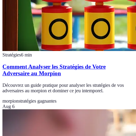
Stratégies
6
min
Comment Analyser les Stratégies de Votre
Adversaire au Morpion
Découvrez un guide pratique pour analyser les stratégies de vos
adversaires au morpion et dominer ce jeu intemporel.
morpion
stratégies gagnantes
Aug 6