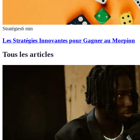
Stratégies
6
min
Les Stratégies Innovantes pour Gagner au Morpion
Tous les articles