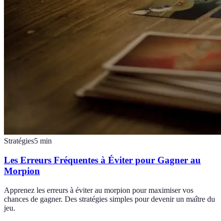
Stratégies
5
min
Les Erreurs Fréquentes à Éviter pour Gagner au
Morpion
Apprenez les erreurs à éviter au morpion pour maximiser vos
chances de gagner. Des stratégies simples pour devenir un maître du
jeu.