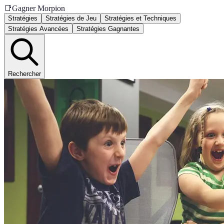
📑
Gagner Morpion
Stratégies
Stratégies de Jeu
Stratégies et Techniques
Stratégies Avancées
Stratégies Gagnantes
Rechercher