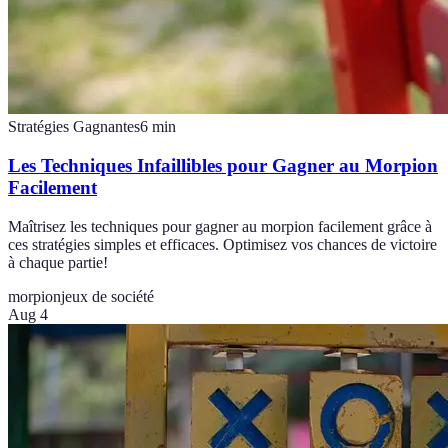
Stratégies Gagnantes
6
min
Les Techniques Infaillibles pour Gagner au Morpion
Facilement
Maîtrisez les techniques pour gagner au morpion facilement grâce à
ces stratégies simples et efficaces. Optimisez vos chances de victoire
à chaque partie!
morpion
jeux de société
Aug 4