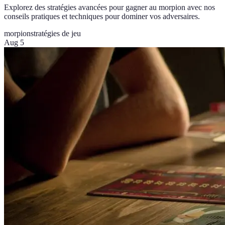
Explorez des stratégies avancées pour gagner au morpion avec nos
conseils pratiques et techniques pour dominer vos adversaires.
morpion
stratégies de jeu
Aug 5