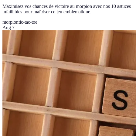
Maximisez vos chances de victoire au morpion avec nos 10 astuces
infaillibles pour maîtriser ce jeu emblématique.
morpion
tic-tac-toe
Aug 7