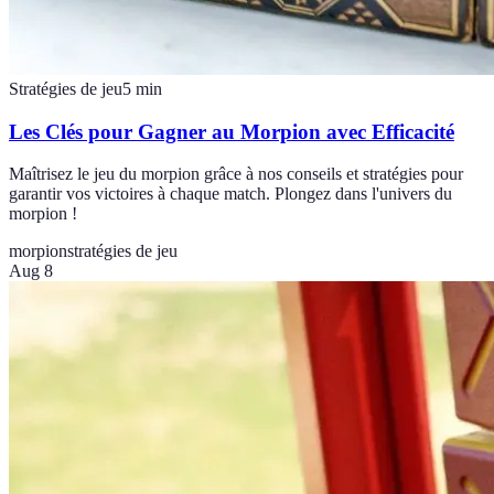
Stratégies de jeu
5
min
Les Clés pour Gagner au Morpion avec Efficacité
Maîtrisez le jeu du morpion grâce à nos conseils et stratégies pour
garantir vos victoires à chaque match. Plongez dans l'univers du
morpion !
morpion
stratégies de jeu
Aug 8