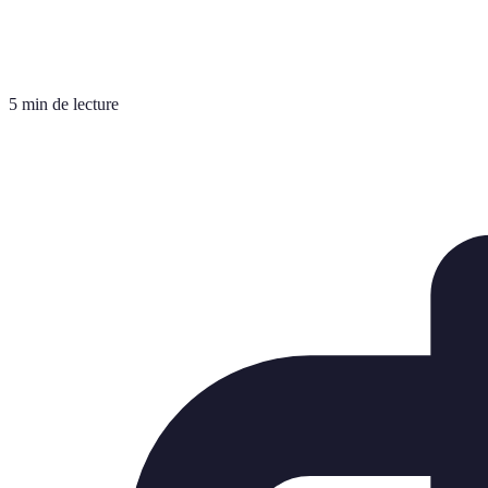
5 min de lecture