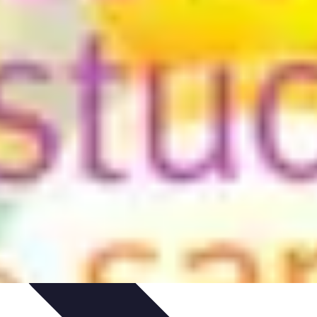
tratégies Gagnantes