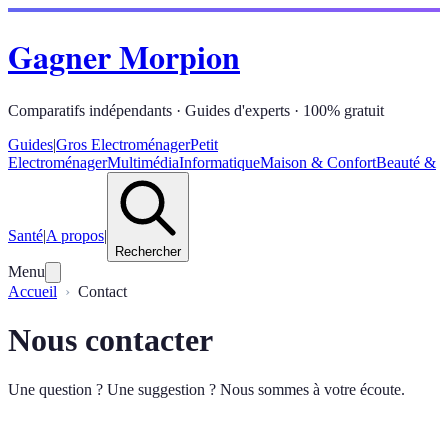
Gagner Morpion
Comparatifs indépendants · Guides d'experts · 100% gratuit
Guides
|
Gros Electroménager
Petit
Electroménager
Multimédia
Informatique
Maison & Confort
Beauté &
Santé
|
A propos
|
Rechercher
Menu
Accueil
Contact
Nous contacter
Une question ? Une suggestion ? Nous sommes à votre écoute.