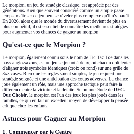
Le morpion, un jeu de stratégie classique, est apprécié par des
générations. Bien que souvent considéré comme un simple passe-
temps, maîtriser ce jeu peut se révéler plus complexe qu'il n'y paraît.
En 2026, alors que le monde du divertissement devient de plus en
plus compétitif, il est essentiel de connaître les meilleures stratégies
pour augmenter vos chances de gagner au morpion.
Qu'est-ce que le Morpion ?
Le morpion, également connu sous le nom de Tic-Tac-Toe dans les
pays anglo-saxons, est un jeu se jouant à deux, où chacun doit tenter
d'aligner trois symboles identiques (croix ou rond) sur une grille de
3x3 cases. Bien que les règles soient simples, le jeu requiert une
stratégie soignée et une anticipation des coups adverses. La chance
joue également un rôle, mais une approche tactique peut faire la
différence entre la victoire et la défaite. Selon une étude de
UFC-
Que Choisir
, le morpion est l'un des jeux les plus joués dans les
familles, ce qui en fait un excellent moyen de développer la pensée
critique chez les enfants.
Astuces pour Gagner au Morpion
1. Commencer par le Centre