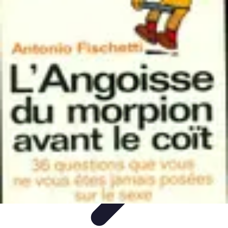
Gagner Morpion
Stratégies
Erreurs et Pièges
Tendances et Innovations
Culture
Morpion
Stratégies Gagnantes
Gagner Morpion