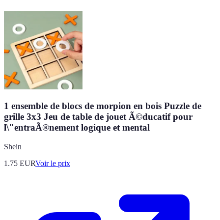
1 ensemble de blocs de morpion en bois Puzzle de
grille 3x3 Jeu de table de jouet Ã©ducatif pour
l\"entraÃ®nement logique et mental
Shein
1.75
EUR
Voir le prix