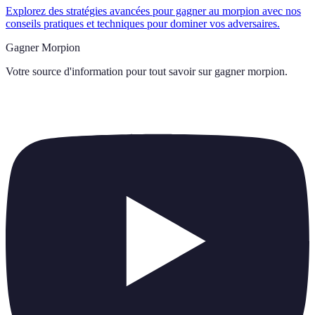
Explorez des stratégies avancées pour gagner au morpion avec nos
conseils pratiques et techniques pour dominer vos adversaires.
Gagner Morpion
Votre source d'information pour tout savoir sur
gagner morpion
.