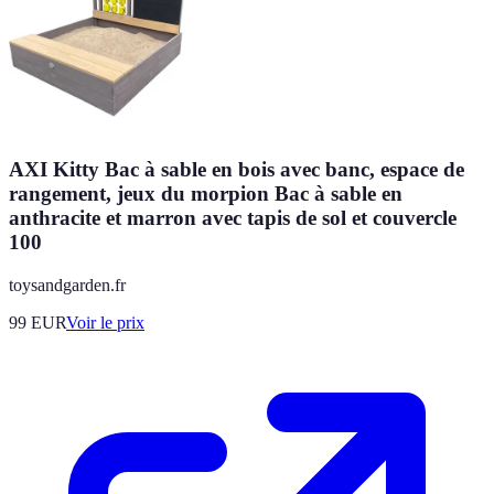
AXI Kitty Bac à sable en bois avec banc, espace de
rangement, jeux du morpion Bac à sable en
anthracite et marron avec tapis de sol et couvercle
100
toysandgarden.fr
99
EUR
Voir le prix