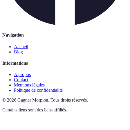
Navigation
Accueil
Blog
Informations
A propos
Contact
Mentions légales
Politique de confidentialité
©
2026
Gagner Morpion
.
Tous droits réservés.
Certains liens sont des liens affiliés.