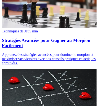
Techniques de Jeu
5
min
Stratégies Avancées pour Gagner au Morpion
Facilement
Apprenez des stratégies avancées pour dominer le morpion et
maximiser vos victoires avec nos conseils pratiques et tactiques
éprouvées.