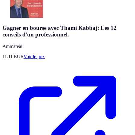
Gagner en bourse avec Thami Kabbaj: Les 12
conseils d'un professionnel.
Ammareal
11.11
EUR
Voir le prix