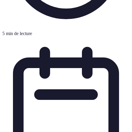
5 min de lecture