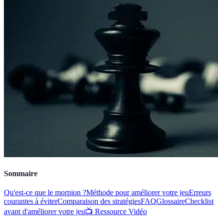
Sommaire
Qu'est-ce que le morpion ?
Méthode pour améliorer votre jeu
Erreurs
courantes à éviter
Comparaison des stratégies
FAQ
Glossaire
Checklist
avant d'améliorer votre jeu
📺 Ressource Vidéo