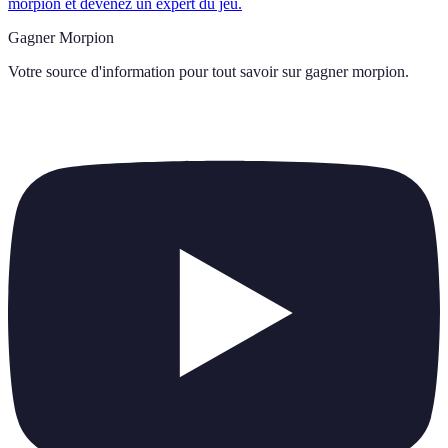
morpion et devenez un expert du jeu.
Gagner Morpion
Votre source d'information pour tout savoir sur
gagner morpion
.