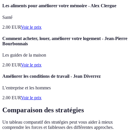
Les aliments pour améliorer votre mémoire - Alex Clergue
Santé
2.00
EUR
Voir le prix
Comment acheter, louer, améliorer votre logement - Jean-Pierre
Bourbonnais
Les guides de la maison
2.00
EUR
Voir le prix
Améliorer les conditions de travail - Jean Diverrez
L'entreprise et les hommes
2.00
EUR
Voir le prix
Comparaison des stratégies
Un tableau comparatif des stratégies peut vous aider à mieux
comprendre les forces et faiblesses des différentes approches.