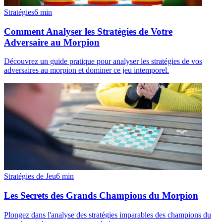
Stratégies
6
min
Comment Analyser les Stratégies de Votre
Adversaire au Morpion
Découvrez un guide pratique pour analyser les stratégies de vos
adversaires au morpion et dominer ce jeu intemporel.
Stratégies de Jeu
6
min
Les Secrets des Grands Champions du Morpion
Plongez dans l'analyse des stratégies imparables des champions du