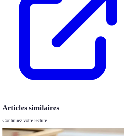
Articles similaires
Continuez votre lecture