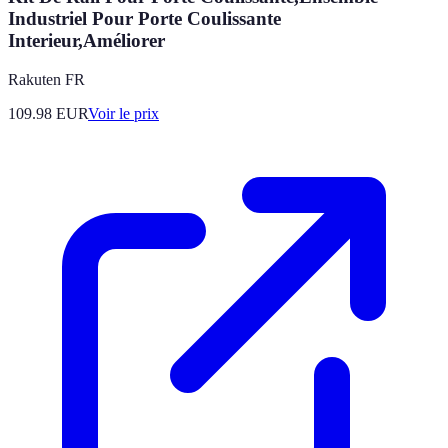
Industriel Pour Porte Coulissante
Interieur,Améliorer
Rakuten FR
109.98
EUR
Voir le prix