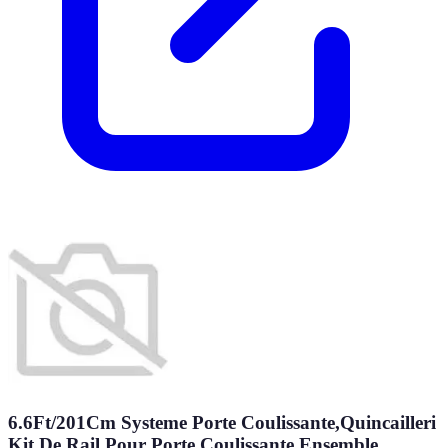
6.6Ft/201Cm Systeme Porte Coulissante,Quincailleri
Kit De Rail Pour Porte Coulissante,Ensemble