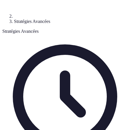
Stratégies Avancées
Stratégies Avancées