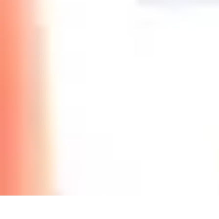
Gagner Morpion
Stratégies
Erreurs et Pièges
Tendances et Innovations
Culture Morpion
S
Gagner Morpion