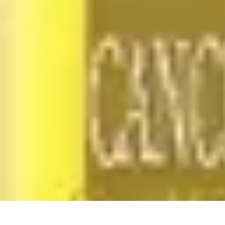
Gagner Morpion
Stratégies
Erreurs et Pièges
Tendances et Innovations
Culture Morpion
S
Gagner Morpion