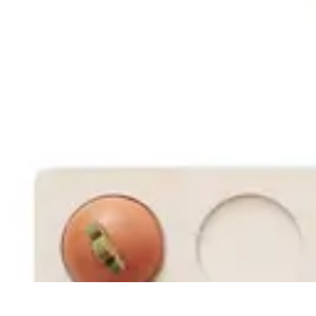
Gagner Morpion
Stratégies
Erreurs et Pièges
Tendances et Innovations
Culture Morpion
S
Gagner Morpion