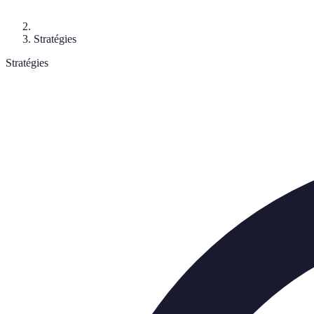
Stratégies
Stratégies