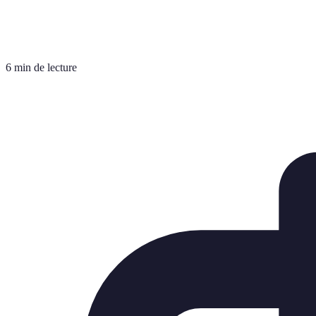
6 min de lecture