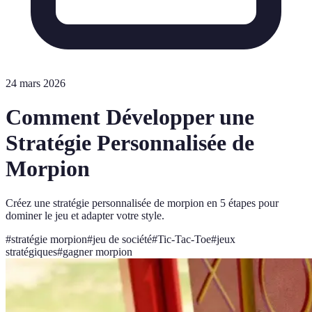
24 mars 2026
Comment Développer une
Stratégie Personnalisée de
Morpion
Créez une stratégie personnalisée de morpion en 5 étapes pour
dominer le jeu et adapter votre style.
#
stratégie morpion
#
jeu de société
#
Tic-Tac-Toe
#
jeux
stratégiques
#
gagner morpion