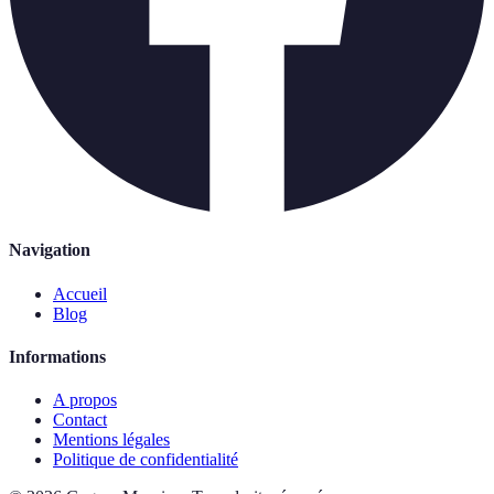
Navigation
Accueil
Blog
Informations
A propos
Contact
Mentions légales
Politique de confidentialité