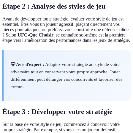
Étape 2 : Analyse des styles de jeu
Avant de développer toute stratégie, évaluer votre style de jeu est
essentiel. Êtes-vous un joueur agressif, plaçant directement vos
pièces pour attaquer, ou préférez-vous construire une défense solide
? Selon
UFC-Que Choisir
, se connaître soi-même est la première
étape vers l'amélioration des performances dans les jeux de stratégie.
💡 Avis d'expert :
Adaptez votre stratégie au style de votre
adversaire tout en conservant votre propre approche. Jouer
différemment peut déranger vos concurrents et favoriser des
erreurs.
Étape 3 : Développer votre stratégie
Sur la base de votre style de jeu, commencez à concevoir votre
propre stratégie. Par exemple, si vous êtes un joueur défensif,