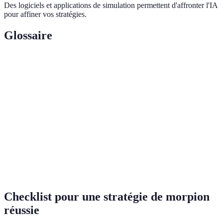
Des logiciels et applications de simulation permettent d'affronter l'IA
pour affiner vos stratégies.
Glossaire
Terme
Définition
Actions spécifiques prises pour gagner une partie à
Tactique
court terme.
Une planification à long terme pour maximiser les
Stratégie
chances de victoire.
Match
Une situation où aucun joueur ne parvient à aligner
nul
trois symboles.
Checklist pour une stratégie de morpion
réussie