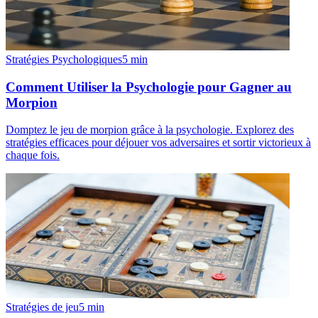
Stratégies Psychologiques
5
min
Comment Utiliser la Psychologie pour Gagner au
Morpion
Domptez le jeu de morpion grâce à la psychologie. Explorez des
stratégies efficaces pour déjouer vos adversaires et sortir victorieux à
chaque fois.
Stratégies de jeu
5
min