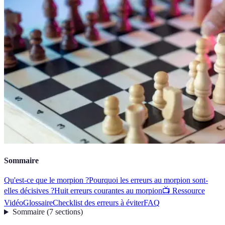
Sommaire
Qu'est-ce que le morpion ?
Pourquoi les erreurs au morpion sont-
elles décisives ?
Huit erreurs courantes au morpion
📺 Ressource
Vidéo
Glossaire
Checklist des erreurs à éviter
FAQ
Sommaire
(
7
sections
)