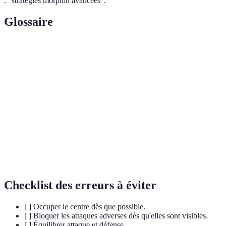
: "stratégies morpion avancées".
Glossaire
Terme
Définition
Jeu de stratégie sur une grille 3x3 où le but est
Morpion
d'aligner trois symboles identiques.
Plan d'actions coordonnées pour atteindre un
Stratégie
objectif, ici gagner au morpion.
Placement de trois symboles identiques dans une
Alignement
ligne sur le plateau.
Checklist des erreurs à éviter
[ ] Occuper le centre dès que possible.
[ ] Bloquer les attaques adverses dès qu'elles sont visibles.
[ ] Équilibrer attaque et défense.