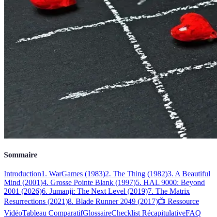
Sommaire
Introduction
1. WarGames (1983)
2. The Thing (1982)
3. A Beautiful
Mind (2001)
4. Grosse Pointe Blank (1997)
5. HAL 9000: Beyond
2001 (2026)
6. Jumanji: The Next Level (2019)
7. The Matrix
Resurrections (2021)
8. Blade Runner 2049 (2017)
📺 Ressource
Vidéo
Tableau Comparatif
Glossaire
Checklist Récapitulative
FAQ