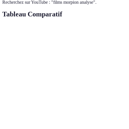
Recherchez sur YouTube : "films morpion analyse".
Tableau Comparatif
Film
Année
Utilisation du morpion
Thème princip
WarGames
1983
Stratégie militaire
Guerre froide
The Thing
1982
Contexte de tension
Horreur
A
Beautiful
2001
Cognition
Mathématiques
Mind
Grosse
Pointe
1997
Ennui social
Comédie noire
Blank