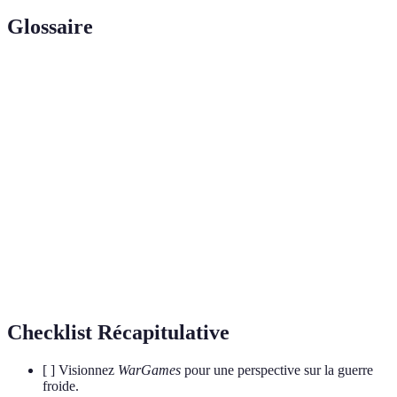
Glossaire
Terme
Définition
IA
Technologie permettant à des machines
(Intelligence
d'accomplir des tâches nécessitant l'intelligence
Artificielle)
humaine.
Figure de style consistant à établir une similitude
Métaphore
entre deux éléments.
Imitation d'un processus réel dans un système
Simulation
virtuel.
Checklist Récapitulative
[ ] Visionnez
WarGames
pour une perspective sur la guerre
froide.