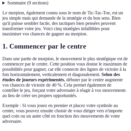
Sommaire
(
9
sections
)
Le morpion, également connu sous le nom de Tic-Tac-Toe, est un
jeu simple mais qui demande de la stratégie et du bon sens. Bien
qu'il puisse sembler facile, des tactiques bien pensées peuvent
transformer votre jeu. Voici cinq stratégies infaillibles pour
maximiser vos chances de gagner au morpion.
1. Commencer par le centre
Dans une partie de morpion, le mouvement le plus stratégique est de
commencer par le centre. Cette position vous donne le maximum de
possibilités pour gagner, car elle connecte des lignes de victoire à la
fois horizontalement, verticalement et diagonalement.
Selon des
études de joueurs expérimentés
, débuter par le centre augmente
vos chances de victoire de 40 %. Cela permet également de
contrôler le jeu, forçant votre adversaire à réagir à vos mouvements
au lieu de créer ses propres opportunités.
Exemple : Si vous jouez en premier et placez votre symbole au
centre, vous pouvez ensuite choisir de vous diriger vers n'importe
quel coin ou un autre côté en fonction des mouvements de votre
adversaire.