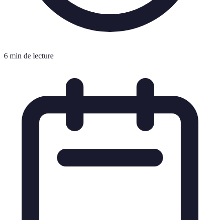
6 min de lecture