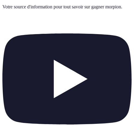
Votre source d'information pour tout savoir sur
gagner morpion
.