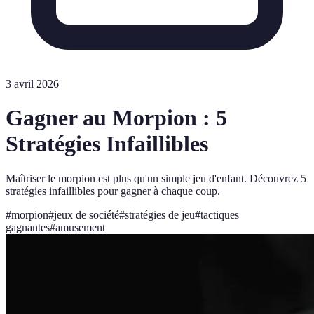
3 avril 2026
Gagner au Morpion : 5
Stratégies Infaillibles
Maîtriser le morpion est plus qu'un simple jeu d'enfant. Découvrez 5
stratégies infaillibles pour gagner à chaque coup.
#
morpion
#
jeux de société
#
stratégies de jeu
#
tactiques
gagnantes
#
amusement