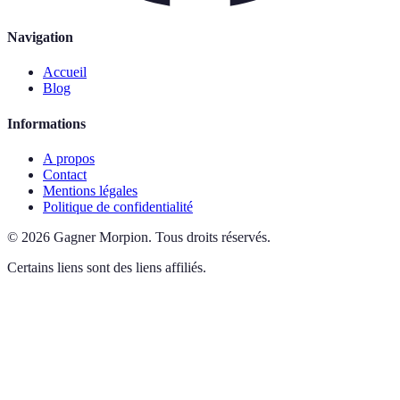
Navigation
Accueil
Blog
Informations
A propos
Contact
Mentions légales
Politique de confidentialité
©
2026
Gagner Morpion
.
Tous droits réservés.
Certains liens sont des liens affiliés.