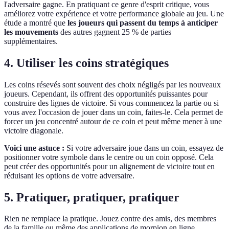
l'adversaire gagne. En pratiquant ce genre d'esprit critique, vous
améliorez votre expérience et votre performance globale au jeu. Une
étude a montré que
les joueurs qui passent du temps à anticiper
les mouvements
des autres gagnent 25 % de parties
supplémentaires.
4. Utiliser les coins stratégiques
Les coins résevés sont souvent des choix négligés par les nouveaux
joueurs. Cependant, ils offrent des opportunités puissantes pour
construire des lignes de victoire. Si vous commencez la partie ou si
vous avez l'occasion de jouer dans un coin, faites-le. Cela permet de
forcer un jeu concentré autour de ce coin et peut même mener à une
victoire diagonale.
Voici une astuce :
Si votre adversaire joue dans un coin, essayez de
positionner votre symbole dans le centre ou un coin opposé. Cela
peut créer des opportunités pour un alignement de victoire tout en
réduisant les options de votre adversaire.
5. Pratiquer, pratiquer, pratiquer
Rien ne remplace la pratique. Jouez contre des amis, des membres
de la famille ou même des applications de morpion en ligne.