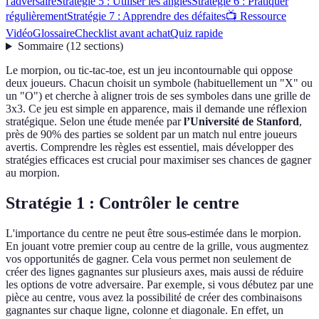
l'adversaire
Stratégie 5 : Utiliser les angles
Stratégie 6 : Pratiquer
régulièrement
Stratégie 7 : Apprendre des défaites
📺 Ressource
Vidéo
Glossaire
Checklist avant achat
Quiz rapide
Sommaire
(
12
sections
)
Le morpion, ou tic-tac-toe, est un jeu incontournable qui oppose
deux joueurs. Chacun choisit un symbole (habituellement un "X" ou
un "O") et cherche à aligner trois de ses symboles dans une grille de
3x3. Ce jeu est simple en apparence, mais il demande une réflexion
stratégique. Selon une étude menée par
l’Université de Stanford
,
près de 90% des parties se soldent par un match nul entre joueurs
avertis. Comprendre les règles est essentiel, mais développer des
stratégies efficaces est crucial pour maximiser ses chances de gagner
au morpion.
Stratégie 1 : Contrôler le centre
L'importance du centre ne peut être sous-estimée dans le morpion.
En jouant votre premier coup au centre de la grille, vous augmentez
vos opportunités de gagner. Cela vous permet non seulement de
créer des lignes gagnantes sur plusieurs axes, mais aussi de réduire
les options de votre adversaire. Par exemple, si vous débutez par une
pièce au centre, vous avez la possibilité de créer des combinaisons
gagnantes sur chaque ligne, colonne et diagonale. En effet, un