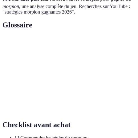
morpion
, une analyse complète du jeu. Recherchez sur YouTube :
"stratégies morpion gagnantes 2026".
Glossaire
Terme
Définition
Jeu de société opposant deux joueurs cherchant à
Morpion
aligner trois symboles.
Position centrale sur la grille, offrant le maximum
Centre
d'opportunités.
Plan d'action visant à maximiser les chances de
Stratégie
victoire dans un jeu.
Checklist avant achat
[ ] Comprendre les règles du morpion