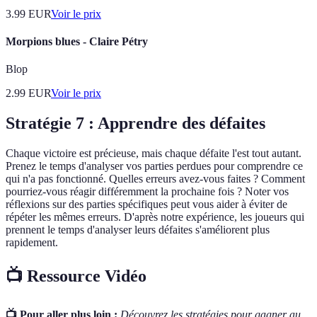
3.99
EUR
Voir le prix
Morpions blues - Claire Pétry
Blop
2.99
EUR
Voir le prix
Stratégie 7 : Apprendre des défaites
Chaque victoire est précieuse, mais chaque défaite l'est tout autant.
Prenez le temps d'analyser vos parties perdues pour comprendre ce
qui n'a pas fonctionné. Quelles erreurs avez-vous faites ? Comment
pourriez-vous réagir différemment la prochaine fois ? Noter vos
réflexions sur des parties spécifiques peut vous aider à éviter de
répéter les mêmes erreurs. D'après notre expérience, les joueurs qui
prennent le temps d'analyser leurs défaites s'améliorent plus
rapidement.
📺 Ressource Vidéo
📺 Pour aller plus loin :
Découvrez les stratégies pour gagner au