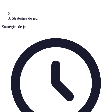
Stratégies de jeu
Stratégies de jeu