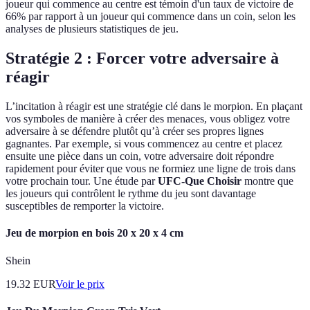
joueur qui commence au centre est témoin d'un taux de victoire de
66% par rapport à un joueur qui commence dans un coin, selon les
analyses de plusieurs statistiques de jeu.
Stratégie 2 : Forcer votre adversaire à
réagir
L’incitation à réagir est une stratégie clé dans le morpion. En plaçant
vos symboles de manière à créer des menaces, vous obligez votre
adversaire à se défendre plutôt qu’à créer ses propres lignes
gagnantes. Par exemple, si vous commencez au centre et placez
ensuite une pièce dans un coin, votre adversaire doit répondre
rapidement pour éviter que vous ne formiez une ligne de trois dans
votre prochain tour. Une étude par
UFC-Que Choisir
montre que
les joueurs qui contrôlent le rythme du jeu sont davantage
susceptibles de remporter la victoire.
Jeu de morpion en bois 20 x 20 x 4 cm
Shein
19.32
EUR
Voir le prix