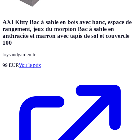
AXI Kitty Bac à sable en bois avec banc, espace de
rangement, jeux du morpion Bac à sable en
anthracite et marron avec tapis de sol et couvercle
100
toysandgarden.fr
99
EUR
Voir le prix