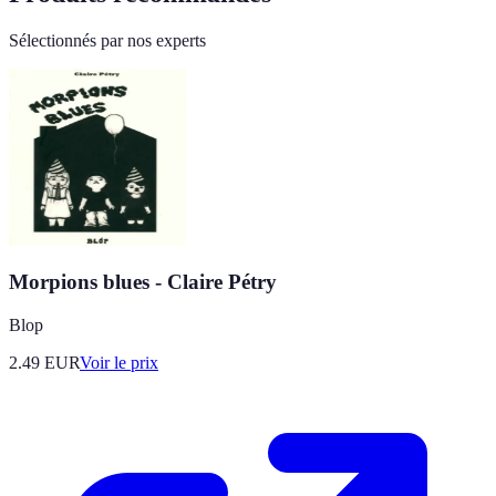
Sélectionnés par nos experts
Morpions blues - Claire Pétry
Blop
2.49
EUR
Voir le prix