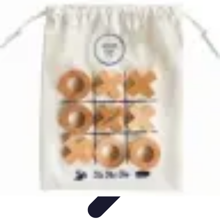
Gagner Morpion
Stratégies
Erreurs et Pièges
Tendances et Innovations
Culture
Morpion
Stratégies Gagnantes
Gagner Morpion