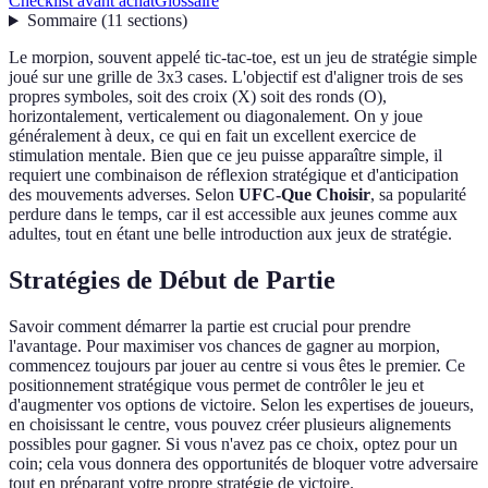
Checklist avant achat
Glossaire
Sommaire
(
11
sections
)
Le morpion, souvent appelé tic-tac-toe, est un jeu de stratégie simple
joué sur une grille de 3x3 cases. L'objectif est d'aligner trois de ses
propres symboles, soit des croix (X) soit des ronds (O),
horizontalement, verticalement ou diagonalement. On y joue
généralement à deux, ce qui en fait un excellent exercice de
stimulation mentale. Bien que ce jeu puisse apparaître simple, il
requiert une combinaison de réflexion stratégique et d'anticipation
des mouvements adverses. Selon
UFC-Que Choisir
, sa popularité
perdure dans le temps, car il est accessible aux jeunes comme aux
adultes, tout en étant une belle introduction aux jeux de stratégie.
Stratégies de Début de Partie
Savoir comment démarrer la partie est crucial pour prendre
l'avantage. Pour maximiser vos chances de gagner au morpion,
commencez toujours par jouer au centre si vous êtes le premier. Ce
positionnement stratégique vous permet de contrôler le jeu et
d'augmenter vos options de victoire. Selon les expertises de joueurs,
en choisissant le centre, vous pouvez créer plusieurs alignements
possibles pour gagner. Si vous n'avez pas ce choix, optez pour un
coin; cela vous donnera des opportunités de bloquer votre adversaire
tout en préparant votre propre stratégie de victoire.