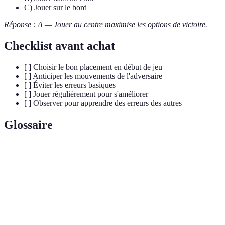
C) Jouer sur le bord
Réponse : A — Jouer au centre maximise les options de victoire.
Checklist avant achat
[ ] Choisir le bon placement en début de jeu
[ ] Anticiper les mouvements de l'adversaire
[ ] Éviter les erreurs basiques
[ ] Jouer régulièrement pour s'améliorer
[ ] Observer pour apprendre des erreurs des autres
Glossaire
Terme
Définition
Morpion
Jeu de stratégie sur une grille de 3x3 cases.
Anticipation
Capacité à prévoir les mouvements de l'adversaire.