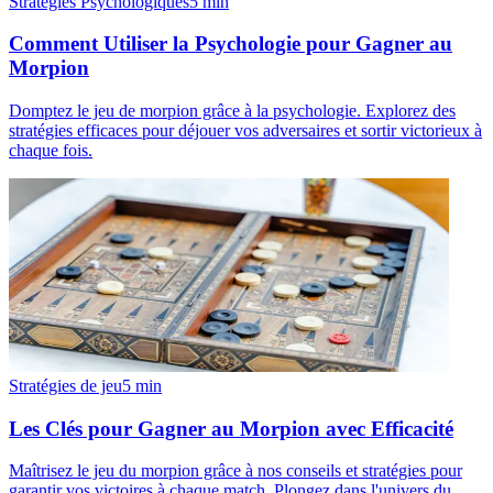
Stratégies Psychologiques
5
min
Comment Utiliser la Psychologie pour Gagner au
Morpion
Domptez le jeu de morpion grâce à la psychologie. Explorez des
stratégies efficaces pour déjouer vos adversaires et sortir victorieux à
chaque fois.
Stratégies de jeu
5
min
Les Clés pour Gagner au Morpion avec Efficacité
Maîtrisez le jeu du morpion grâce à nos conseils et stratégies pour
garantir vos victoires à chaque match. Plongez dans l'univers du