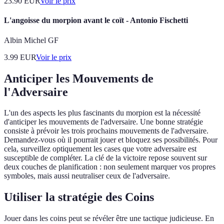
23.90
EUR
Voir le prix
L'angoisse du morpion avant le coït - Antonio Fischetti
Albin Michel GF
3.99
EUR
Voir le prix
Anticiper les Mouvements de
l'Adversaire
L'un des aspects les plus fascinants du morpion est la nécessité
d'anticiper les mouvements de l'adversaire. Une bonne stratégie
consiste à prévoir les trois prochains mouvements de l'adversaire.
Demandez-vous où il pourrait jouer et bloquez ses possibilités. Pour
cela, surveillez optiquement les cases que votre adversaire est
susceptible de compléter. La clé de la victoire repose souvent sur
deux couches de planification : non seulement marquer vos propres
symboles, mais aussi neutraliser ceux de l'adversaire.
Utiliser la stratégie des Coins
Jouer dans les coins peut se révéler être une tactique judicieuse. En