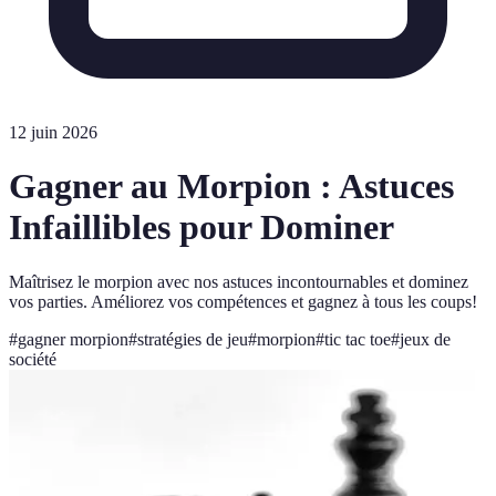
12 juin 2026
Gagner au Morpion : Astuces
Infaillibles pour Dominer
Maîtrisez le morpion avec nos astuces incontournables et dominez
vos parties. Améliorez vos compétences et gagnez à tous les coups!
#
gagner morpion
#
stratégies de jeu
#
morpion
#
tic tac toe
#
jeux de
société