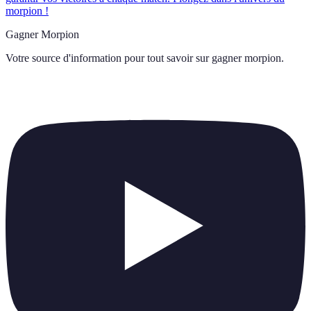
morpion !
Gagner Morpion
Votre source d'information pour tout savoir sur
gagner morpion
.