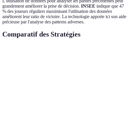
L'utilisation de données pour analyser les parties précédentes peut
grandement améliorer la prise de décision.
INSEE
indique que 47
% des joueurs réguliers maximisant l'utilisation des données
améliorent leur ratio de victoire. La technologie apporte ici son aide
précieuse par l'analyse des patterns adverses.
Comparatif des Stratégies
Stratégie
Avantages
Inconvénients
Efficacité
Moins
Prévenant les
Défensive
d'opportunités
Moyenne
pertes
d'attaque
Augmente les
chances de
Offensive
Risque élevé
Haute
victoires
rapides
Équilibre
Nécessite
Anticipative
attaque et
Élevée