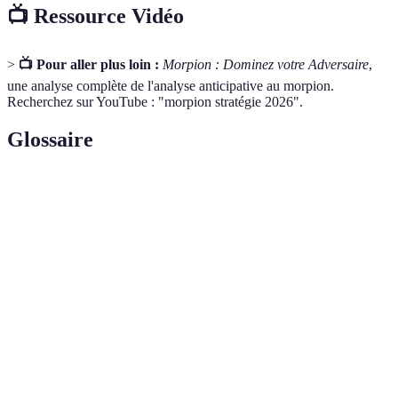
📺 Ressource Vidéo
>
📺 Pour aller plus loin :
Morpion : Dominez votre Adversaire
,
une analyse complète de l'analyse anticipative au morpion.
Recherchez sur YouTube : "morpion stratégie 2026".
Glossaire
Terme
Définition
Jeu de stratégie de remplissage de grille avec des
Morpion
X et des O.
Capacité de prévoir les actions futures d'un
Anticipation
adversaire.
Stratégie
Style de jeu visant à bloquer les attaques
Défensive
adversaires.