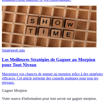
Stratégies
6
min
Les Meilleures Stratégies de Gagner au Morpion
pour Tout Niveau
Maximisez vos chances de gagner au morpion grâce à des stratégies
efficaces. Cet article présente des conseils pratiques pour tous les
niveaux.
Gagner Morpion
Votre source d'information pour tout savoir sur
gagner morpion
.