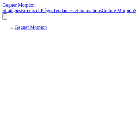
Gagner Morpion
Stratégies
Erreurs et Pièges
Tendances et Innovations
Culture Morpion
S
Gagner Morpion