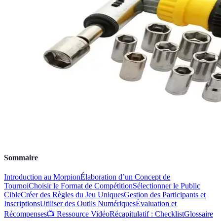
Sommaire
Introduction au Morpion
Élaboration d’un Concept de
Tournoi
Choisir le Format de Compétition
Sélectionner le Public
Cible
Créer des Règles du Jeu Uniques
Gestion des Participants et
Inscriptions
Utiliser des Outils Numériques
Évaluation et
Récompenses
📺 Ressource Vidéo
Récapitulatif : Checklist
Glossaire