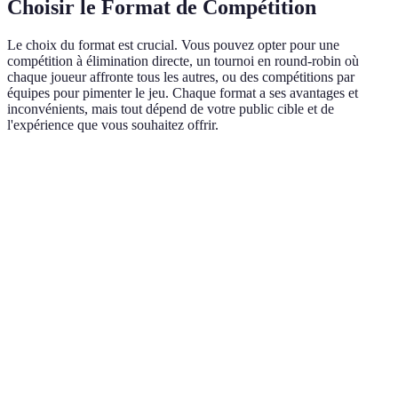
Choisir le Format de Compétition
Le choix du format est crucial. Vous pouvez opter pour une
compétition à élimination directe, un tournoi en round-robin où
chaque joueur affronte tous les autres, ou des compétitions par
équipes pour pimenter le jeu. Chaque format a ses avantages et
inconvénients, mais tout dépend de votre public cible et de
l'expérience que vous souhaitez offrir.
Format
Avantages
Inconvénients
Meilleur pour
Élimination
Rapide,
Peu de jeu
Événements
directe
Tension
garanti
rapides
Round-
Juste, Plus
Compétition
Long
robin
de jeu
équilibrée
Cohésion,
Par équipes
Plus complexe
Groupes variés
Stratégique