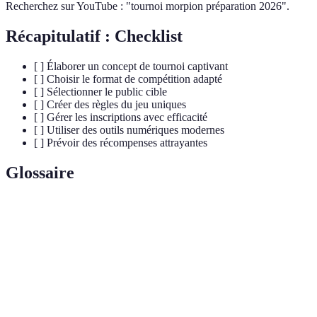
Recherchez sur YouTube : "tournoi morpion préparation 2026".
Récapitulatif : Checklist
[ ] Élaborer un concept de tournoi captivant
[ ] Choisir le format de compétition adapté
[ ] Sélectionner le public cible
[ ] Créer des règles du jeu uniques
[ ] Gérer les inscriptions avec efficacité
[ ] Utiliser des outils numériques modernes
[ ] Prévoir des récompenses attrayantes
Glossaire
Terme
Définition
Jeu de stratégie se jouant à deux avec des X et O
Morpion
sur une grille.
Élimination
Format où le perdant est éliminé immédiatement.
directe