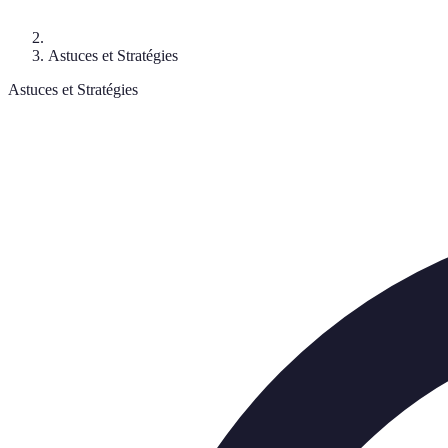
Astuces et Stratégies
Astuces et Stratégies