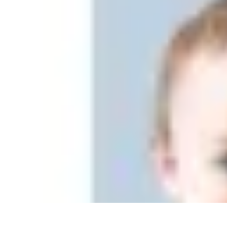
Gagner Morpion
Stratégies
Erreurs et Pièges
Tendances et Innovations
Culture Morpion
S
Gagner Morpion