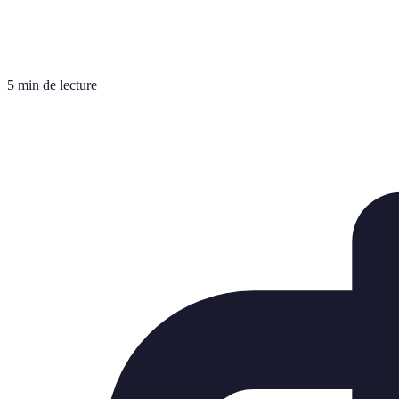
5 min de lecture