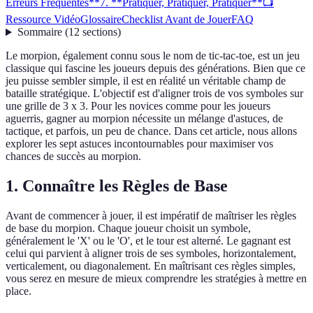
Erreurs Fréquentes**
7. **Pratiquer, Pratiquer, Pratiquer**
📺
Ressource Vidéo
Glossaire
Checklist Avant de Jouer
FAQ
Sommaire
(
12
sections
)
Le morpion, également connu sous le nom de tic-tac-toe, est un jeu
classique qui fascine les joueurs depuis des générations. Bien que ce
jeu puisse sembler simple, il est en réalité un véritable champ de
bataille stratégique. L'objectif est d'aligner trois de vos symboles sur
une grille de 3 x 3. Pour les novices comme pour les joueurs
aguerris, gagner au morpion nécessite un mélange d'astuces, de
tactique, et parfois, un peu de chance. Dans cet article, nous allons
explorer les sept astuces incontournables pour maximiser vos
chances de succès au morpion.
1.
Connaître les Règles de Base
Avant de commencer à jouer, il est impératif de maîtriser les règles
de base du morpion. Chaque joueur choisit un symbole,
généralement le 'X' ou le 'O', et le tour est alterné. Le gagnant est
celui qui parvient à aligner trois de ses symboles, horizontalement,
verticalement, ou diagonalement. En maîtrisant ces règles simples,
vous serez en mesure de mieux comprendre les stratégies à mettre en
place.