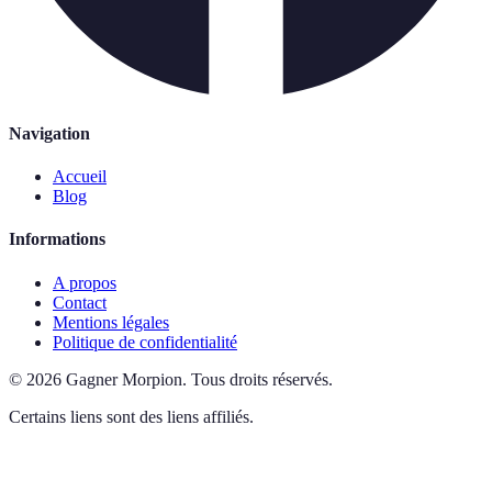
Navigation
Accueil
Blog
Informations
A propos
Contact
Mentions légales
Politique de confidentialité
©
2026
Gagner Morpion
.
Tous droits réservés.
Certains liens sont des liens affiliés.