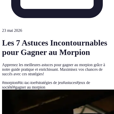
23 mai 2026
Les 7 Astuces Incontournables
pour Gagner au Morpion
Apprenez les meilleures astuces pour gagner au morpion grâce à
notre guide pratique et enrichissant. Maximisez vos chances de
succès avec ces stratégies!
#
morpion
#
tic-tac-toe
#
stratégies de jeu
#
astuces
#
jeux de
société
#
gagner au morpion