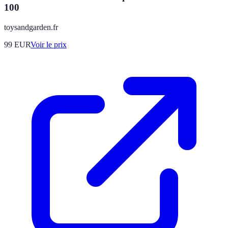
100
toysandgarden.fr
99
EUR
Voir le prix