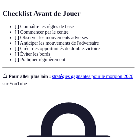
Checklist Avant de Jouer
[ ] Connaître les règles de base
[ ] Commencer par le centre
[ ] Observer les mouvements adverses
[ ] Anticiper les mouvements de l'adversaire
[ ] Créer des opportunités de double-victoire
[ ] Éviter les bords
[ ] Pratiquer régulièrement
📺
Pour aller plus loin :
stratégies gagnantes pour le morpion 2026
sur YouTube