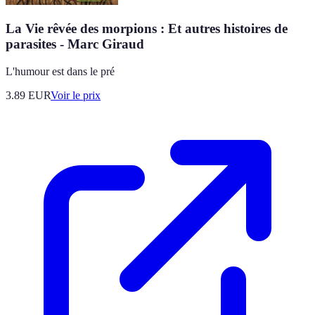
La Vie rêvée des morpions : Et autres histoires de
parasites - Marc Giraud
L'humour est dans le pré
3.89
EUR
Voir le prix