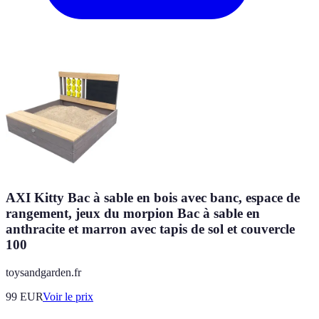
AXI Kitty Bac à sable en bois avec banc, espace de
rangement, jeux du morpion Bac à sable en
anthracite et marron avec tapis de sol et couvercle
100
toysandgarden.fr
99
EUR
Voir le prix