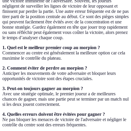
une victoire imminente de l'adversaire. Souvent, les joueurs
négligent de surveiller les lignes de victoire de leur opposant et
finissent par perdre la partie. Une autre erreur fréquente est de ne pas
tirer parti de la position centrale au début. Ce sont des pièges simples
qui peuvent facilement être évités avec de la concentration et une
bonne stratégie. Gardez également en tête que jouer trop rapidement
ou sans réfléchir peut également vous coûter la victoire, alors prenez
le temps d’analyser chaque coup.
1. Quel est le meilleur premier coup au morpion ?
Commencer au centre est généralement la meilleure option car cela
maximise le contrôle du plateau.
2. Comment éviter de perdre au morpion ?
Anticiper les mouvements de votre adversaire et bloquer leurs
opportunités de victoire sont des étapes cruciales.
3. Peut-on toujours gagner au morpion ?
Avec une stratégie optimale, le premier joueur a de meilleures
chances de gagner, mais une partie peut se terminer par un match nul
si les deux jouent correctement.
4. Quelles erreurs doivent être évitées pour gagner ?
Ne pas bloquer les menaces de victoire de l'adversaire et négliger le
contrôle du centre sont des erreurs fréquentes.