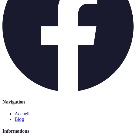
Navigation
Accueil
Blog
Informations