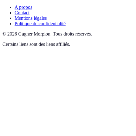
A propos
Contact
Mentions légales
Politique de confidentialité
©
2026
Gagner Morpion
.
Tous droits réservés.
Certains liens sont des liens affiliés.