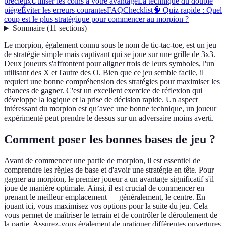
précieux
Utiliser les coins à votre avantage
La technique du double
piège
Éviter les erreurs courantes
FAQ
Checklist
🧠 Quiz rapide : Quel
coup est le plus stratégique pour commencer au morpion ?
Sommaire
(
11
sections
)
Le morpion, également connu sous le nom de tic-tac-toe, est un jeu
de stratégie simple mais captivant qui se joue sur une grille de 3x3.
Deux joueurs s'affrontent pour aligner trois de leurs symboles, l'un
utilisant des X et l'autre des O. Bien que ce jeu semble facile, il
requiert une bonne compréhension des stratégies pour maximiser les
chances de gagner. C'est un excellent exercice de réflexion qui
développe la logique et la prise de décision rapide. Un aspect
intéressant du morpion est qu’avec une bonne technique, un joueur
expérimenté peut prendre le dessus sur un adversaire moins averti.
Comment poser les bonnes bases de jeu ?
Avant de commencer une partie de morpion, il est essentiel de
comprendre les règles de base et d'avoir une stratégie en tête. Pour
gagner au morpion, le premier joueur a un avantage significatif s'il
joue de manière optimale. Ainsi, il est crucial de commencer en
prenant le meilleur emplacement — généralement, le centre. En
jouant ici, vous maximisez vos options pour la suite du jeu. Cela
vous permet de maîtriser le terrain et de contrôler le déroulement de
la partie. Assurez-vous également de pratiquer différentes ouvertures