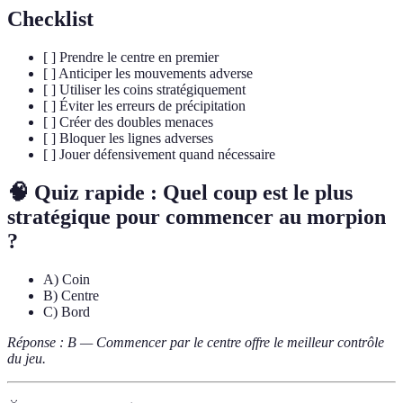
Checklist
[ ] Prendre le centre en premier
[ ] Anticiper les mouvements adverse
[ ] Utiliser les coins stratégiquement
[ ] Éviter les erreurs de précipitation
[ ] Créer des doubles menaces
[ ] Bloquer les lignes adverses
[ ] Jouer défensivement quand nécessaire
🧠 Quiz rapide : Quel coup est le plus
stratégique pour commencer au morpion
?
A) Coin
B) Centre
C) Bord
Réponse : B — Commencer par le centre offre le meilleur contrôle
du jeu.