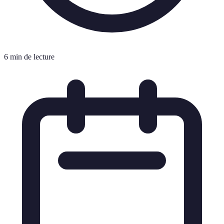
6 min de lecture