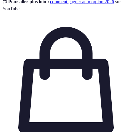
📺
Pour aller plus loin :
comment gagner au morpion 2026
sur
YouTube