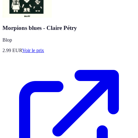
Morpions blues - Claire Pétry
Blop
2.99
EUR
Voir le prix