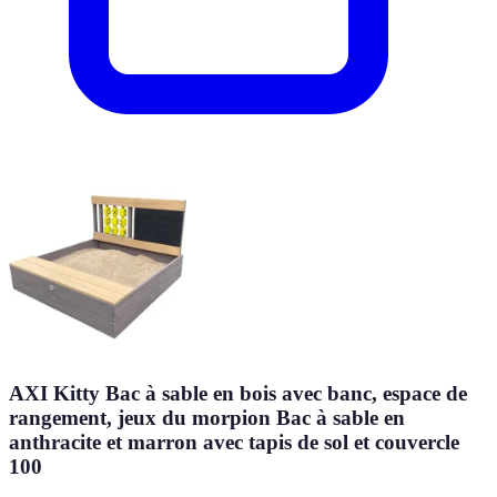
AXI Kitty Bac à sable en bois avec banc, espace de
rangement, jeux du morpion Bac à sable en
anthracite et marron avec tapis de sol et couvercle
100