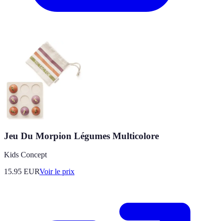
Jeu Du Morpion Légumes Multicolore
Kids Concept
15.95
EUR
Voir le prix