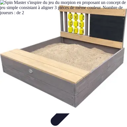
Gagner Morpion
Stratégies
Erreurs et Pièges
Tendances et Innovations
Culture
Morpion
Stratégies Gagnantes
Gagner Morpion