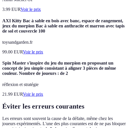
3.99
EUR
Voir le prix
AXI Kitty Bac à sable en bois avec banc, espace de rangement,
jeux du morpion Bac à sable en anthracite et marron avec tapis
de sol et couvercle 100
toysandgarden.fr
99.00
EUR
Voir le prix
Spin Master s'inspire du jeu du morpion en proposant un
concept de jeu simple consistant à aligner 3 pièces de même
couleur. Nombre de joueurs : de 2
réflexion et stratégie
21.99
EUR
Voir le prix
Éviter les erreurs courantes
Les erreurs sont souvent la cause de la défaite, même chez les
joueurs expérimentés. L'une des plus courantes est de ne pas bloquer