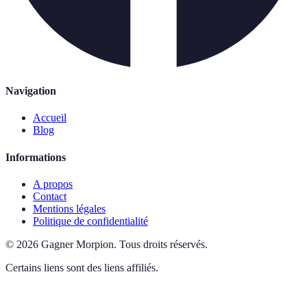
Navigation
Accueil
Blog
Informations
A propos
Contact
Mentions légales
Politique de confidentialité
©
2026
Gagner Morpion
.
Tous droits réservés.
Certains liens sont des liens affiliés.