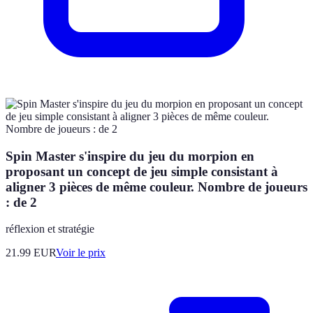
Spin Master s'inspire du jeu du morpion en
proposant un concept de jeu simple consistant à
aligner 3 pièces de même couleur. Nombre de joueurs
: de 2
réflexion et stratégie
21.99
EUR
Voir le prix