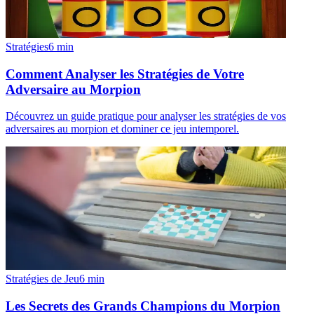
Stratégies
6
min
Comment Analyser les Stratégies de Votre
Adversaire au Morpion
Découvrez un guide pratique pour analyser les stratégies de vos
adversaires au morpion et dominer ce jeu intemporel.
Stratégies de Jeu
6
min
Les Secrets des Grands Champions du Morpion