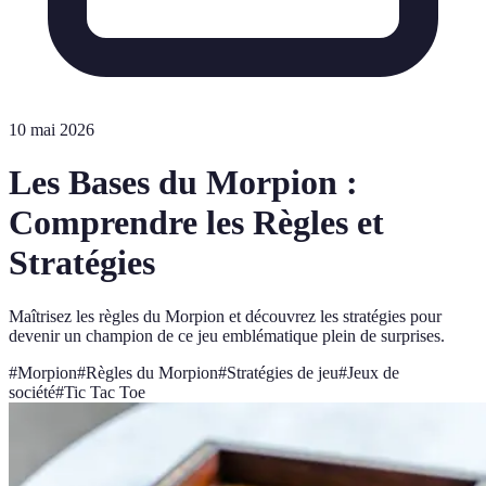
10 mai 2026
Les Bases du Morpion :
Comprendre les Règles et
Stratégies
Maîtrisez les règles du Morpion et découvrez les stratégies pour
devenir un champion de ce jeu emblématique plein de surprises.
#
Morpion
#
Règles du Morpion
#
Stratégies de jeu
#
Jeux de
société
#
Tic Tac Toe