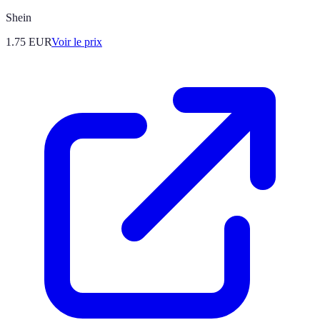
Shein
1.75
EUR
Voir le prix