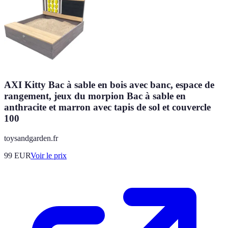
AXI Kitty Bac à sable en bois avec banc, espace de
rangement, jeux du morpion Bac à sable en
anthracite et marron avec tapis de sol et couvercle
100
toysandgarden.fr
99
EUR
Voir le prix