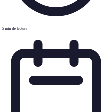
5 min de lecture