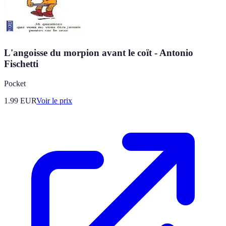
L'angoisse du morpion avant le coït - Antonio
Fischetti
Pocket
1.99
EUR
Voir le prix