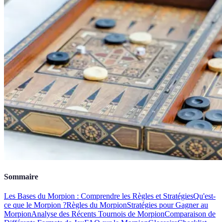
Sommaire
Les Bases du Morpion : Comprendre les Règles et Stratégies
Qu'est-
ce que le Morpion ?
Règles du Morpion
Stratégies pour Gagner au
Morpion
Analyse des Récents Tournois de Morpion
Comparaison de