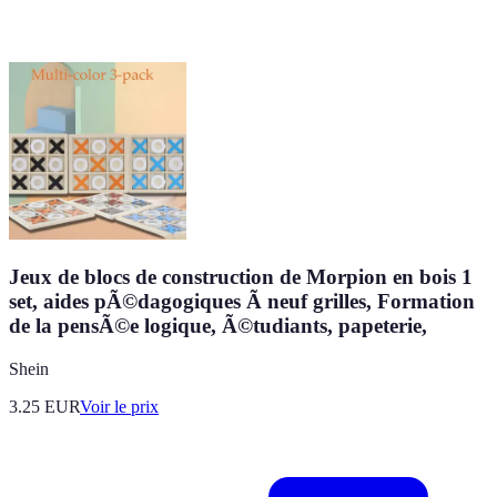
Jeux de blocs de construction de Morpion en bois 1
set, aides pÃ©dagogiques Ã neuf grilles, Formation
de la pensÃ©e logique, Ã©tudiants, papeterie,
Shein
3.25
EUR
Voir le prix