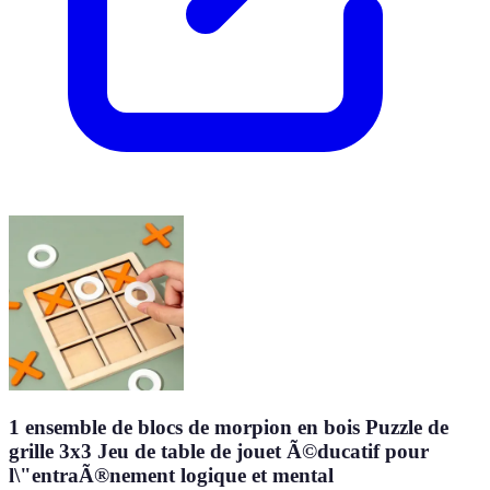
1 ensemble de blocs de morpion en bois Puzzle de
grille 3x3 Jeu de table de jouet Ã©ducatif pour
l\"entraÃ®nement logique et mental