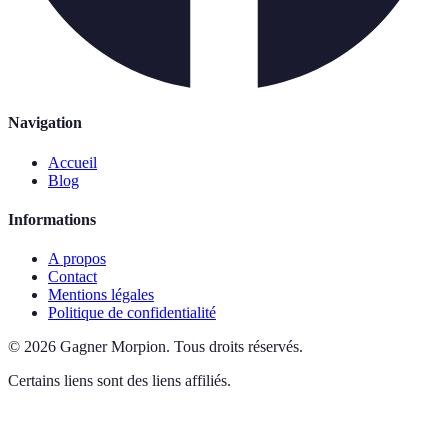
Navigation
Accueil
Blog
Informations
A propos
Contact
Mentions légales
Politique de confidentialité
©
2026
Gagner Morpion
.
Tous droits réservés.
Certains liens sont des liens affiliés.