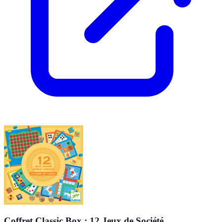
Coffret Classic Box : 12 Jeux de Société