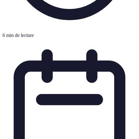
6 min de lecture