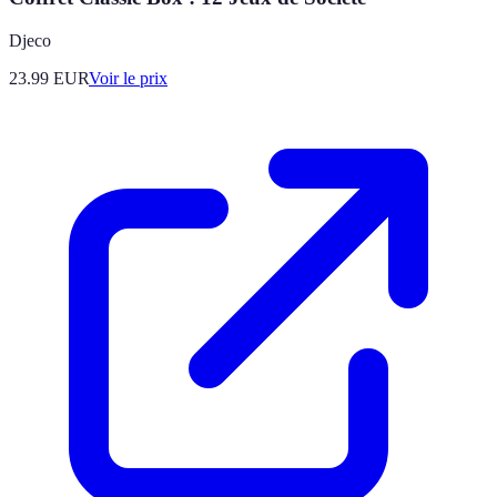
Djeco
23.99
EUR
Voir le prix