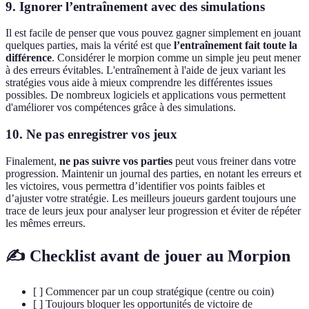
9. Ignorer l’entraînement avec des simulations
Il est facile de penser que vous pouvez gagner simplement en jouant
quelques parties, mais la vérité est que
l’entraînement fait toute la
différence
. Considérer le morpion comme un simple jeu peut mener
à des erreurs évitables. L'entraînement à l'aide de jeux variant les
stratégies vous aide à mieux comprendre les différentes issues
possibles. De nombreux logiciels et applications vous permettent
d'améliorer vos compétences grâce à des simulations.
10. Ne pas enregistrer vos jeux
Finalement,
ne pas suivre vos parties
peut vous freiner dans votre
progression. Maintenir un journal des parties, en notant les erreurs et
les victoires, vous permettra d’identifier vos points faibles et
d’ajuster votre stratégie. Les meilleurs joueurs gardent toujours une
trace de leurs jeux pour analyser leur progression et éviter de répéter
les mêmes erreurs.
✍️ Checklist avant de jouer au Morpion
[ ] Commencer par un coup stratégique (centre ou coin)
[ ] Toujours bloquer les opportunités de victoire de