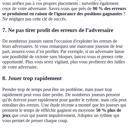
vous arrêtez pas à vos propres placements : surveillez également
ceux de votre adversaire. Savez-vous que près de
90 % des erreurs
se produisent en raison de l'ignorance des positions gagnantes
?
Ne négligez pas cette clé de succès.
7. Ne pas tirer profit des erreurs de l’adversaire
De nombreux joueurs ratent l'occasion d'exploiter les erreurs de
leurs adversaires. Si vous remarquez une mauvaise joueuse de leur
part, assurez-vous d’en profiter. Par exemple, si un adversaire laisse
une possibilité de victoire sans bloquer, lancez-vous et prenez cette
opportunité. Plus vous serez vigilant, plus vous profiterez des failles
de votre adversaire.
8. Jouer trop rapidement
Prendre trop de temps peut être un problème, mais jouer trop
rapidement peut vous faire perdre. De nombreux joueurs pensent
qu'ils doivent jouer rapidement pour garder le rythme, mais cela peut
entraîner des erreurs. Une étude récente a montré que les joueurs qui
prennent le temps de réfléchir gagnent en moyenne
50 % plus de
jeux
que ceux qui jouent impulsivement. Adoptez un rythme qui
vous permet de penser chaque coup.