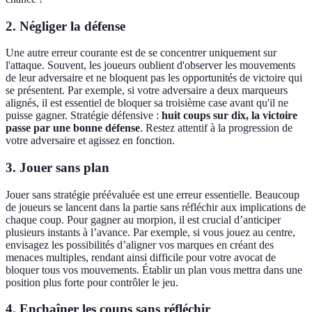
2. Négliger la défense
Une autre erreur courante est de se concentrer uniquement sur
l'attaque. Souvent, les joueurs oublient d'observer les mouvements
de leur adversaire et ne bloquent pas les opportunités de victoire qui
se présentent. Par exemple, si votre adversaire a deux marqueurs
alignés, il est essentiel de bloquer sa troisième case avant qu'il ne
puisse gagner. Stratégie défensive :
huit coups sur dix, la victoire
passe par une bonne défense
. Restez attentif à la progression de
votre adversaire et agissez en fonction.
3. Jouer sans plan
Jouer sans stratégie préévaluée est une erreur essentielle. Beaucoup
de joueurs se lancent dans la partie sans réfléchir aux implications de
chaque coup. Pour gagner au morpion, il est crucial d’anticiper
plusieurs instants à l’avance. Par exemple, si vous jouez au centre,
envisagez les possibilités d’aligner vos marques en créant des
menaces multiples, rendant ainsi difficile pour votre avocat de
bloquer tous vos mouvements. Établir un plan vous mettra dans une
position plus forte pour contrôler le jeu.
4. Enchaîner les coups sans réfléchir