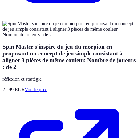
Spin Master s'inspire du jeu du morpion en
proposant un concept de jeu simple consistant à
aligner 3 pièces de même couleur. Nombre de joueurs
: de 2
réflexion et stratégie
21.99
EUR
Voir le prix