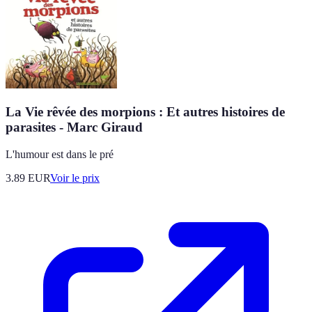
La Vie rêvée des morpions : Et autres histoires de
parasites - Marc Giraud
L'humour est dans le pré
3.89
EUR
Voir le prix