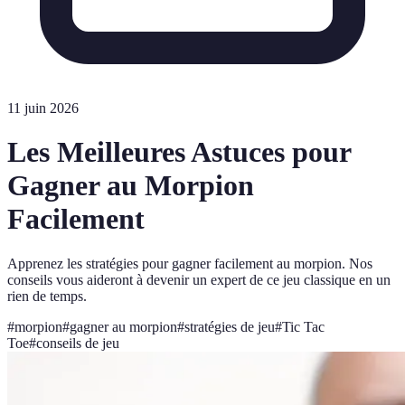
11 juin 2026
Les Meilleures Astuces pour
Gagner au Morpion
Facilement
Apprenez les stratégies pour gagner facilement au morpion. Nos
conseils vous aideront à devenir un expert de ce jeu classique en un
rien de temps.
#
morpion
#
gagner au morpion
#
stratégies de jeu
#
Tic Tac
Toe
#
conseils de jeu