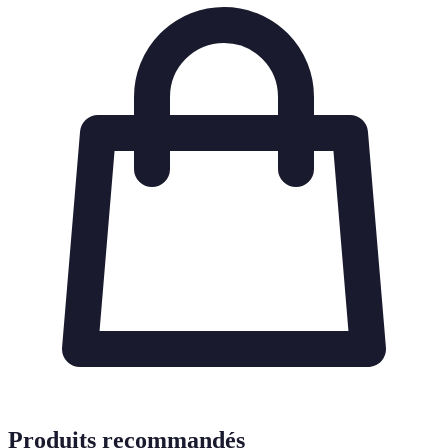
Produits recommandés