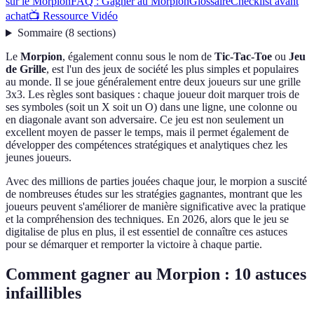
sur le Morpion
FAQ : Gagner au Morpion
Glossaire
Checklist avant
achat
📺 Ressource Vidéo
Sommaire
(
8
sections
)
Le
Morpion
, également connu sous le nom de
Tic-Tac-Toe
ou
Jeu
de Grille
, est l'un des jeux de société les plus simples et populaires
au monde. Il se joue généralement entre deux joueurs sur une grille
3x3. Les règles sont basiques : chaque joueur doit marquer trois de
ses symboles (soit un X soit un O) dans une ligne, une colonne ou
en diagonale avant son adversaire. Ce jeu est non seulement un
excellent moyen de passer le temps, mais il permet également de
développer des compétences stratégiques et analytiques chez les
jeunes joueurs.
Avec des millions de parties jouées chaque jour, le morpion a suscité
de nombreuses études sur les stratégies gagnantes, montrant que les
joueurs peuvent s'améliorer de manière significative avec la pratique
et la compréhension des techniques. En 2026, alors que le jeu se
digitalise de plus en plus, il est essentiel de connaître ces astuces
pour se démarquer et remporter la victoire à chaque partie.
Comment gagner au Morpion : 10 astuces
infaillibles