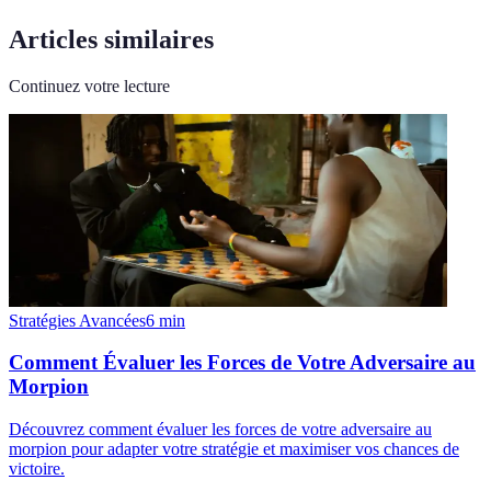
Articles similaires
Continuez votre lecture
Stratégies Avancées
6
min
Comment Évaluer les Forces de Votre Adversaire au
Morpion
Découvrez comment évaluer les forces de votre adversaire au
morpion pour adapter votre stratégie et maximiser vos chances de
victoire.