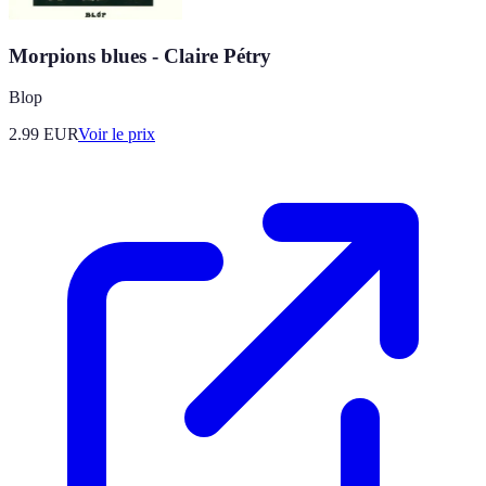
Morpions blues - Claire Pétry
Blop
2.99
EUR
Voir le prix