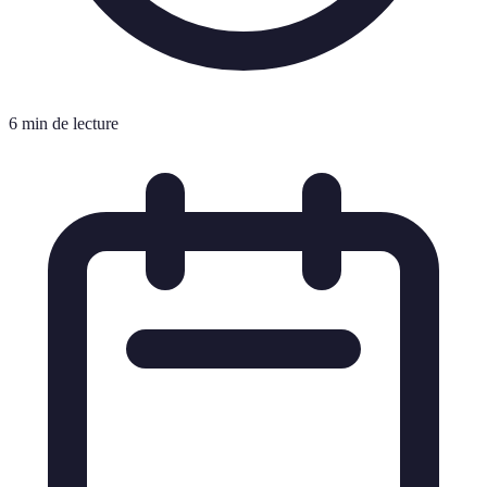
6 min de lecture