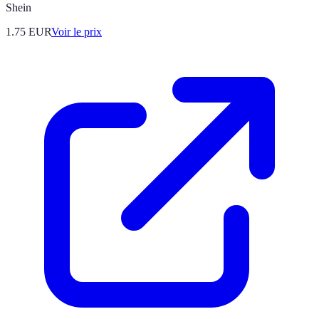
Shein
1.75
EUR
Voir le prix