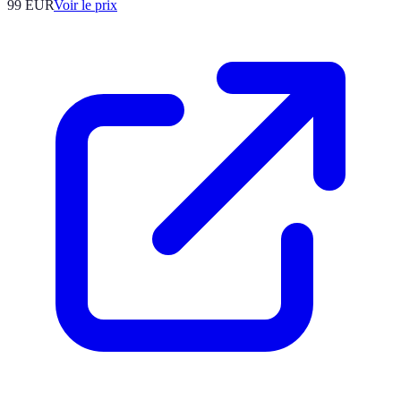
99
EUR
Voir le prix