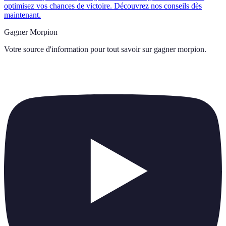
optimisez vos chances de victoire. Découvrez nos conseils dès
maintenant.
Gagner Morpion
Votre source d'information pour tout savoir sur
gagner morpion
.