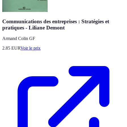
Communications des entreprises : Stratégies et
pratiques - Liliane Demont
Armand Colin GF
2.85
EUR
Voir le prix