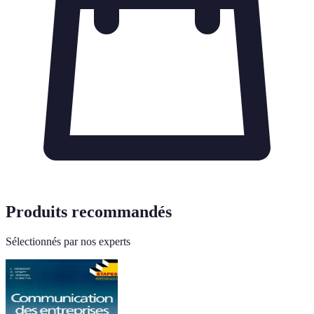
Produits recommandés
Sélectionnés par nos experts