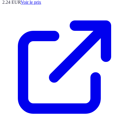
2.24
EUR
Voir le prix