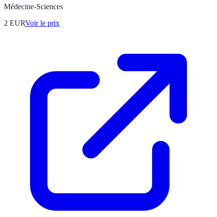
Médecine-Sciences
2
EUR
Voir le prix