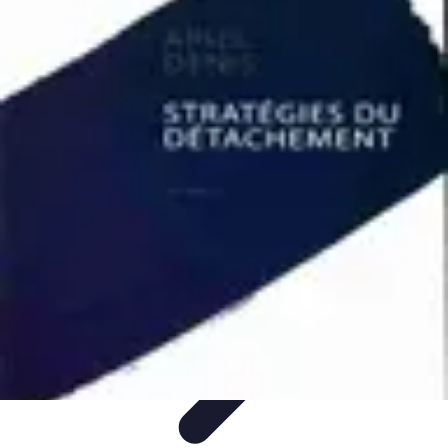
Gagner Morpion
Stratégies
Erreurs et Pièges
Tendances et Innovations
Culture
Morpion
Stratégies Gagnantes
Gagner Morpion