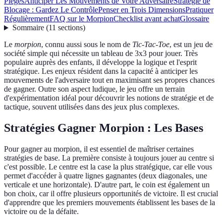
Pièges
Anticiper Les Mouvements de Votre Adversaire
Stratégie de
Blocage : Gardez Le Contrôle
Penser en Trois Dimensions
Pratiquer
Régulièrement
FAQ sur le Morpion
Checklist avant achat
Glossaire
Sommaire
(
11
sections
)
Le
morpion
, connu aussi sous le nom de
Tic-Tac-Toe
, est un jeu de
société simple qui nécessite un tableau de 3x3 pour jouer. Très
populaire auprès des enfants, il développe la logique et l'esprit
stratégique. Les enjeux résident dans la capacité à anticiper les
mouvements de l'adversaire tout en maximisant ses propres chances
de gagner. Outre son aspect ludique, le jeu offre un terrain
d'expérimentation idéal pour découvrir les notions de stratégie et de
tactique, souvent utilisées dans des jeux plus complexes.
Stratégies Gagner Morpion : Les Bases
Pour gagner au morpion, il est essentiel de maîtriser certaines
stratégies de base. La première consiste à toujours jouer au centre si
c'est possible. Le centre est la case la plus stratégique, car elle vous
permet d'accéder à quatre lignes gagnantes (deux diagonales, une
verticale et une horizontale). D'autre part, le coin est également un
bon choix, car il offre plusieurs opportunités de victoire. Il est crucial
d'apprendre que les premiers mouvements établissent les bases de la
victoire ou de la défaite.