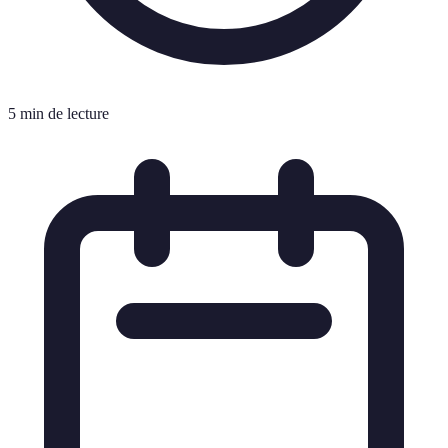
5 min de lecture