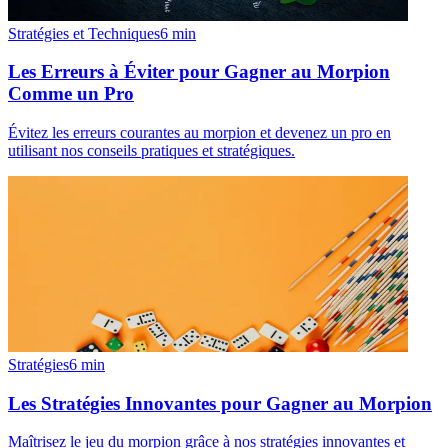
Stratégies et Techniques
6
min
Les Erreurs à Éviter pour Gagner au Morpion
Comme un Pro
Évitez les erreurs courantes au morpion et devenez un pro en
utilisant nos conseils pratiques et stratégiques.
Stratégies
6
min
Les Stratégies Innovantes pour Gagner au Morpion
Maîtrisez le jeu du morpion grâce à nos stratégies innovantes et