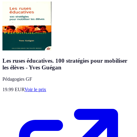
Les ruses éducatives. 100 stratégies pour mobiliser
les élèves - Yves Guégan
Pédagogies GF
19.99
EUR
Voir le prix