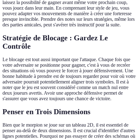
laissez la possibilité de gagner avant même votre prochain coup,
vous jouez dans leur main. En comprenant leur style de jeu, vous
pouvez adapter vos mouvements de manière à créer une forteresse
presque invincible. Prendre des notes sur leurs stratégies, même lors
des parties amicales, peut s'avérer très instructif pour la suite.
Stratégie de Blocage : Gardez Le
Contrôle
Le blocage est tout aussi important que l'attaque. Chaque fois que
votre adversaire se positionne pour gagner, c'est à vous de recréer
des situations où vous pouvez le forcer à jouer défensivement. Une
bonne habitude à prendre est de toujours regarder pour voir où votre
adversaire pourrait potentiellement aligner trois symboles. Il est à
noter que le jeu est souvent considéré comme un match nul entre
deux joueurs avertis. Avoir une approche défensive permet de
s'assurer que vous avez toujours une chance de victoire.
Penser en Trois Dimensions
Bien que le morpion se joue sur un tableau 2D, il est essentiel de
penser au-delà de deux dimensions. Il est crucial d'identifier d'autres
lignes potentielles. Pourquoi ne pas essayer de créer des schémas où