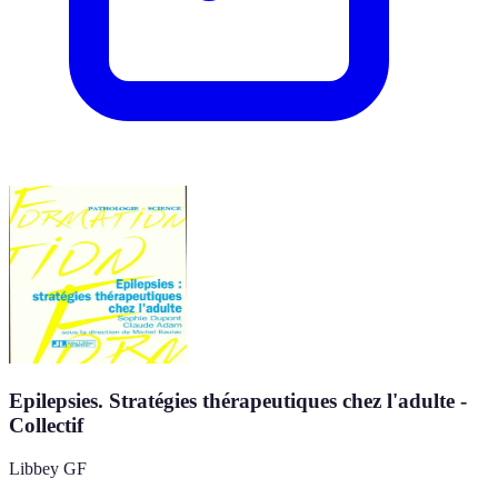
Epilepsies. Stratégies thérapeutiques chez l'adulte -
Collectif
Libbey GF