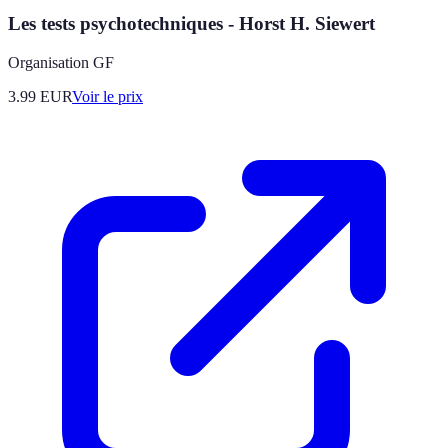
Les tests psychotechniques - Horst H. Siewert
Organisation GF
3.99
EUR
Voir le prix