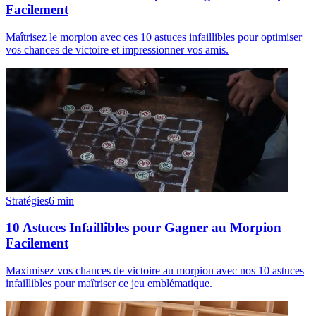
Facilement
Maîtrisez le morpion avec ces 10 astuces infaillibles pour optimiser
vos chances de victoire et impressionner vos amis.
Stratégies
6
min
10 Astuces Infaillibles pour Gagner au Morpion
Facilement
Maximisez vos chances de victoire au morpion avec nos 10 astuces
infaillibles pour maîtriser ce jeu emblématique.