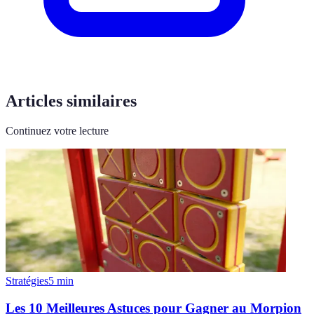
Articles similaires
Continuez votre lecture
Stratégies
5
min
Les 10 Meilleures Astuces pour Gagner au Morpion