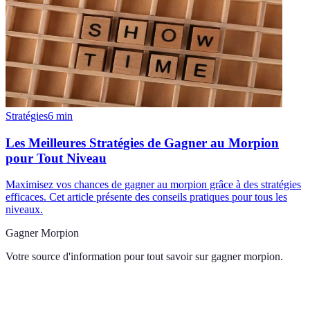
Stratégies
6
min
Les Meilleures Stratégies de Gagner au Morpion
pour Tout Niveau
Maximisez vos chances de gagner au morpion grâce à des stratégies
efficaces. Cet article présente des conseils pratiques pour tous les
niveaux.
Gagner Morpion
Votre source d'information pour tout savoir sur
gagner morpion
.