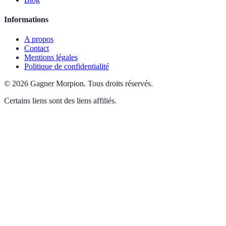
Informations
A propos
Contact
Mentions légales
Politique de confidentialité
©
2026
Gagner Morpion
.
Tous droits réservés.
Certains liens sont des liens affiliés.