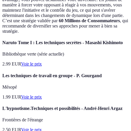
manière à forcer votre opposant à réagir à vos mouvements, vous
maintenez l'initiative et le contrôle du jeu, ce qui peut s'avérer
déterminant dans les changements de dynamique lors d'une partie.
C’est une stratégie validée par
60 Millions de Consommateurs
, qui
recommande de diversifier ses approches pour mener à bien sa
stratégie.
Naruto Tome I : Les techniques secrètes - Masashi Kishimoto
Bibliothèque verte (série actuelle)
2.99
EUR
Voir le prix
Les techniques de travail en groupe - P. Gourgand
Mésopé
1.99
EUR
Voir le prix
L'hypnotisme.Techniques et possibilités - André-Henri Argaz
Frontières de l'étrange
2.50
EUR
Voir le prix