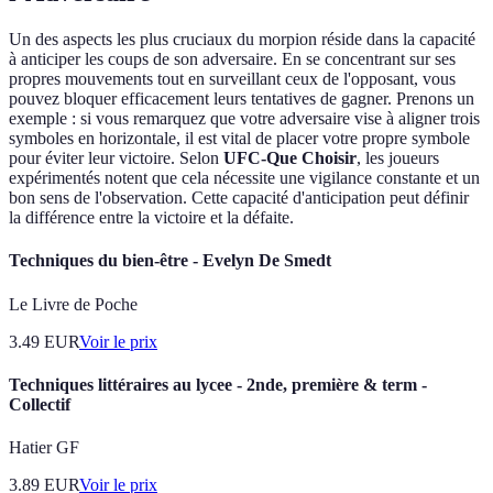
Un des aspects les plus cruciaux du morpion réside dans la capacité
à anticiper les coups de son adversaire. En se concentrant sur ses
propres mouvements tout en surveillant ceux de l'opposant, vous
pouvez bloquer efficacement leurs tentatives de gagner. Prenons un
exemple : si vous remarquez que votre adversaire vise à aligner trois
symboles en horizontale, il est vital de placer votre propre symbole
pour éviter leur victoire. Selon
UFC-Que Choisir
, les joueurs
expérimentés notent que cela nécessite une vigilance constante et un
bon sens de l'observation. Cette capacité d'anticipation peut définir
la différence entre la victoire et la défaite.
Techniques du bien-être - Evelyn De Smedt
Le Livre de Poche
3.49
EUR
Voir le prix
Techniques littéraires au lycee - 2nde, première & term -
Collectif
Hatier GF
3.89
EUR
Voir le prix