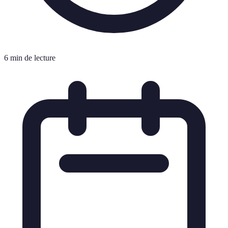
6 min de lecture