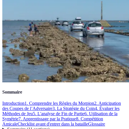
Sommaire
Introduction
1. Comprendre les Règles du Morpion
2. Anticipation
des Coupes de l’Adversaire
3. La Stratégie du Coin
4. Évaluer les
Méthodes de Jeu
5. L'analyse de Fin de Partie
6. Utilisation de la
Symétrie
7. Apprentissage par la Pratique
8. Compétition
Amicale
Checklist avant d'entrer dans la bataille
Glossaire