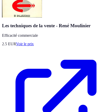
Les techniques de la vente - René Moulinier
Efficacité commerciale
2.5
EUR
Voir le prix