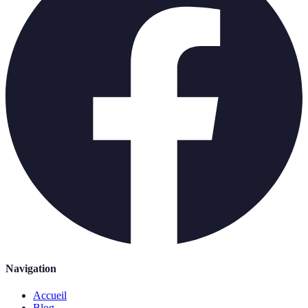
Navigation
Accueil
Blog