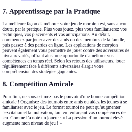
7. Apprentissage par la Pratique
La meilleure façon d'améliorer votre jeu de morpion est, sans aucun
doute, par la pratique. Plus vous jouez, plus vous familiariserez vos
techniques, vos placements et vos anticipations. Au début,
commencez par jouer avec des amis ou des membres de la famille,
puis passez à des parties en ligne. Les applications de morpion
peuvent également vous permettre de jouer contre des adversaires de
niveaux variés, offrant ainsi une opportunité d'améliorer vos
compétences en temps réel. Selon les retours des utilisateurs, jouer
régulièrement face à différents adversaires élargit votre
compréhension des stratégies gagnantes.
8. Compétition Amicale
Pour finir, ne sous-estimez pas le pouvoir d'une bonne compétition
amicale ! Organisez des tournois entre amis ou aidez les jeunes à se
familiariser avec le jeu. Le format tournoi ne peut qu’augmenter
l'excitation et la motivation, tout en renforçant vos compétences de
jeu. Comme l’a noté un joueur : « La pression d’un tournoi élevé
augmente mon niveau de jeu ! »