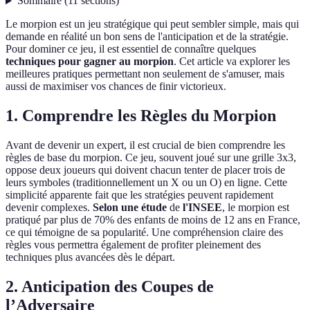
Sommaire
(
11
sections
)
Le morpion est un jeu stratégique qui peut sembler simple, mais qui
demande en réalité un bon sens de l'anticipation et de la stratégie.
Pour dominer ce jeu, il est essentiel de connaître quelques
techniques pour gagner au morpion
. Cet article va explorer les
meilleures pratiques permettant non seulement de s'amuser, mais
aussi de maximiser vos chances de finir victorieux.
1. Comprendre les Règles du Morpion
Avant de devenir un expert, il est crucial de bien comprendre les
règles de base du morpion. Ce jeu, souvent joué sur une grille 3x3,
oppose deux joueurs qui doivent chacun tenter de placer trois de
leurs symboles (traditionnellement un X ou un O) en ligne. Cette
simplicité apparente fait que les stratégies peuvent rapidement
devenir complexes.
Selon une étude
de
l'INSEE
, le morpion est
pratiqué par plus de 70% des enfants de moins de 12 ans en France,
ce qui témoigne de sa popularité. Une compréhension claire des
règles vous permettra également de profiter pleinement des
techniques plus avancées dès le départ.
2. Anticipation des Coupes de
l’Adversaire