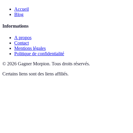
Accueil
Blog
Informations
A propos
Contact
Mentions légales
Politique de confidentialité
©
2026
Gagner Morpion
.
Tous droits réservés.
Certains liens sont des liens affiliés.