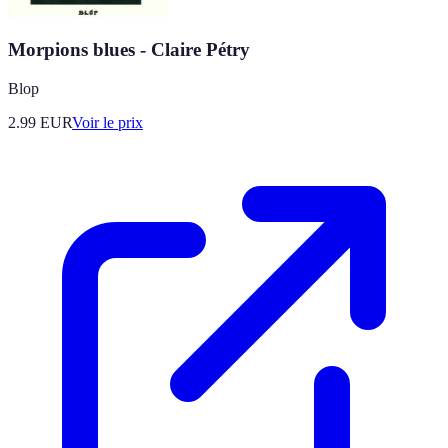
Morpions blues - Claire Pétry
Blop
2.99
EUR
Voir le prix