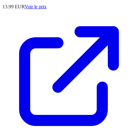
13.99
EUR
Voir le prix