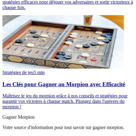
stratégies efficaces pour déjouer vos adversaires et sortir victorieux à
chaque fois.
Stratégies de jeu
5
min
Les Clés pour Gagner au Morpion avec Efficacité
Maîtrisez le jeu du morpion grâce à nos conseils et stratégies pour
garantir vos victoires à chaque match. Plongez dans l'univers du
morpion !
Gagner Morpion
Votre source d'information pour tout savoir sur
gagner morpion
.