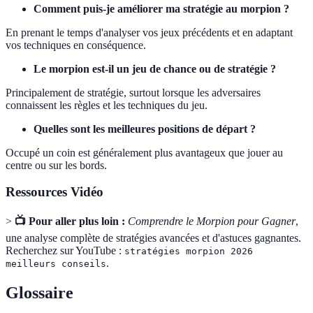
Comment puis-je améliorer ma stratégie au morpion ?
En prenant le temps d'analyser vos jeux précédents et en adaptant
vos techniques en conséquence.
Le morpion est-il un jeu de chance ou de stratégie ?
Principalement de stratégie, surtout lorsque les adversaires
connaissent les règles et les techniques du jeu.
Quelles sont les meilleures positions de départ ?
Occupé un coin est généralement plus avantageux que jouer au
centre ou sur les bords.
Ressources Vidéo
>
📺 Pour aller plus loin :
Comprendre le Morpion pour Gagner
,
une analyse complète de stratégies avancées et d'astuces gagnantes.
Recherchez sur YouTube :
stratégies morpion 2026
.
meilleurs conseils
Glossaire