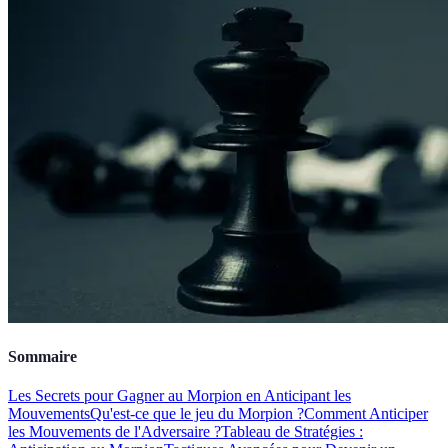
Sommaire
Les Secrets pour Gagner au Morpion en Anticipant les
Mouvements
Qu'est-ce que le jeu du Morpion ?
Comment Anticiper
les Mouvements de l'Adversaire ?
Tableau de Stratégies :