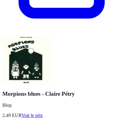
Morpions blues - Claire Pétry
Blop
2.49
EUR
Voir le prix