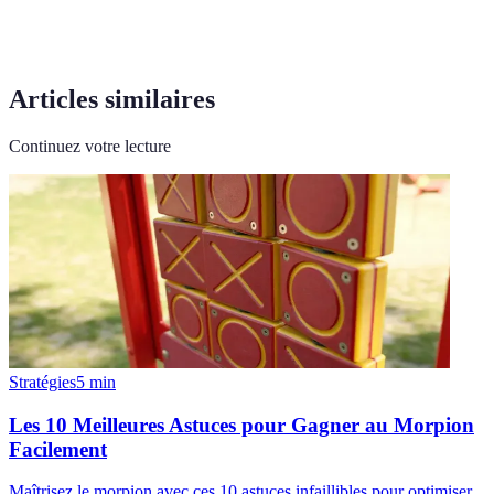
Articles similaires
Continuez votre lecture
Stratégies
5
min
Les 10 Meilleures Astuces pour Gagner au Morpion
Facilement
Maîtrisez le morpion avec ces 10 astuces infaillibles pour optimiser