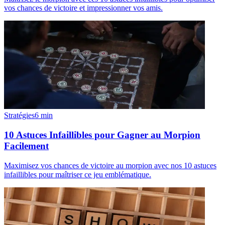
vos chances de victoire et impressionner vos amis.
Stratégies
6
min
10 Astuces Infaillibles pour Gagner au Morpion
Facilement
Maximisez vos chances de victoire au morpion avec nos 10 astuces
infaillibles pour maîtriser ce jeu emblématique.