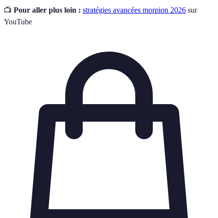
📺
Pour aller plus loin :
stratégies avancées morpion 2026
sur
YouTube