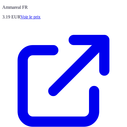
Ammareal FR
3.19
EUR
Voir le prix