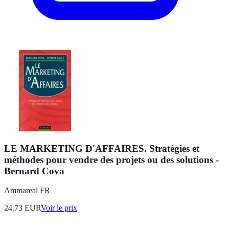
LE MARKETING D'AFFAIRES. Stratégies et
méthodes pour vendre des projets ou des solutions -
Bernard Cova
Ammareal FR
24.73
EUR
Voir le prix