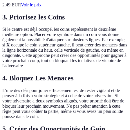
2.49
EUR
Voir le prix
3. Priorisez les Coins
Si le centre est déjà occupé, les coins représentent la deuxième
meilleure option. Placer votre symbole dans un coin vous donne
également la possibilité d'attaquer sur plusieurs lignes. Par exemple,
si
X
occupe le coin supérieur gauche, il peut créer des menaces dans
la ligne horizontale du haut, celle verticale de gauche, ou même en
diagonale. Cette approche peut créer des opportunités pour gagner à
votre prochain coup, tout en bloquant les tentatives de victoire de
l'adversaire.
4. Bloquez Les Menaces
L'une des clés pour jouer efficacement est de rester vigilant et de
penser à la fois à votre stratégie et à celle de votre adversaire. Si
votre adversaire a deux symboles alignés, votre priorité doit être de
bloquer leur prochain mouvement. Ne pas prêter attention à cette
règle peut vous coûter la partie, même si vous aviez un plan solide
poussé dans le coin.
5. Créer des Opportunités de Gain