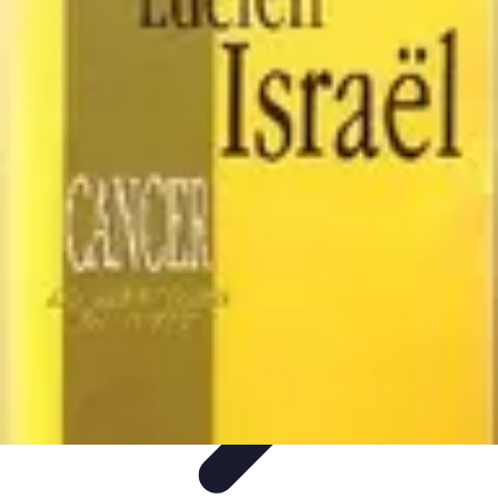
Gagner Morpion
Stratégies
Erreurs et Pièges
Tendances et Innovations
Culture
Morpion
Stratégies Gagnantes
Gagner Morpion