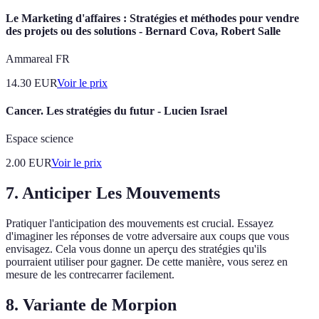
Le Marketing d'affaires : Stratégies et méthodes pour vendre
des projets ou des solutions - Bernard Cova, Robert Salle
Ammareal FR
14.30
EUR
Voir le prix
Cancer. Les stratégies du futur - Lucien Israel
Espace science
2.00
EUR
Voir le prix
7. Anticiper Les Mouvements
Pratiquer l'anticipation des mouvements est crucial. Essayez
d'imaginer les réponses de votre adversaire aux coups que vous
envisagez. Cela vous donne un aperçu des stratégies qu'ils
pourraient utiliser pour gagner. De cette manière, vous serez en
mesure de les contrecarrer facilement.
8. Variante de Morpion