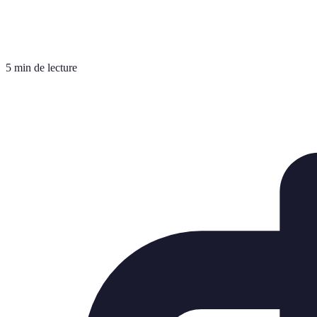
5 min de lecture