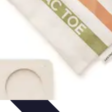
tratégies Gagnantes