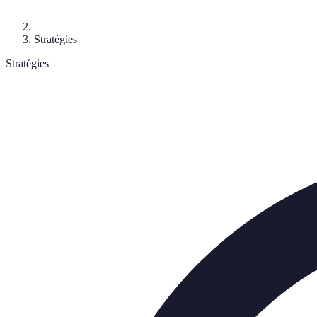
Stratégies
Stratégies