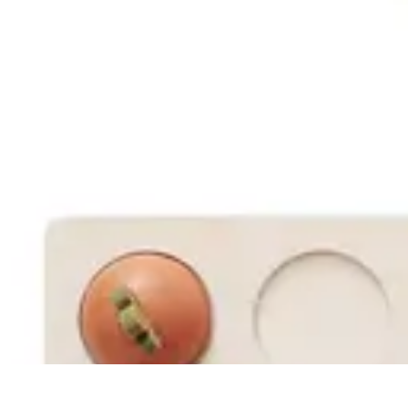
Gagner Morpion
Stratégies
Erreurs et Pièges
Tendances et Innovations
Culture Morpion
S
Gagner Morpion