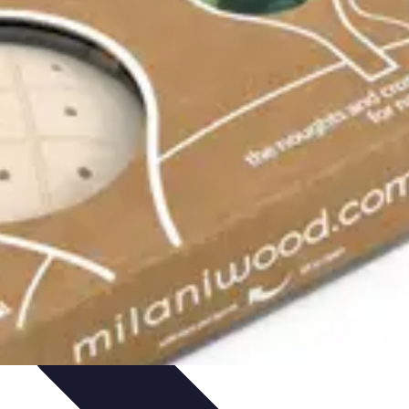
tratégies Gagnantes