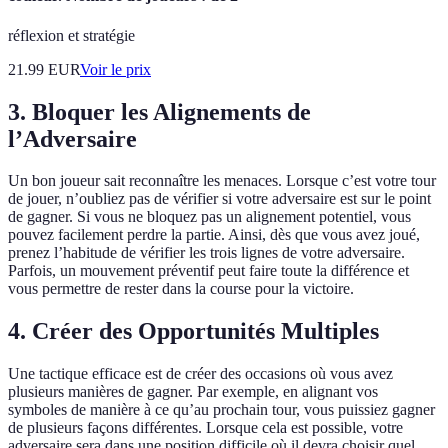
réflexion et stratégie
21.99
EUR
Voir le prix
3. Bloquer les Alignements de
l’Adversaire
Un bon joueur sait reconnaître les menaces. Lorsque c’est votre tour
de jouer, n’oubliez pas de vérifier si votre adversaire est sur le point
de gagner. Si vous ne bloquez pas un alignement potentiel, vous
pouvez facilement perdre la partie. Ainsi, dès que vous avez joué,
prenez l’habitude de vérifier les trois lignes de votre adversaire.
Parfois, un mouvement préventif peut faire toute la différence et
vous permettre de rester dans la course pour la victoire.
4. Créer des Opportunités Multiples
Une tactique efficace est de créer des occasions où vous avez
plusieurs manières de gagner. Par exemple, en alignant vos
symboles de manière à ce qu’au prochain tour, vous puissiez gagner
de plusieurs façons différentes. Lorsque cela est possible, votre
adversaire sera dans une position difficile où il devra choisir quel