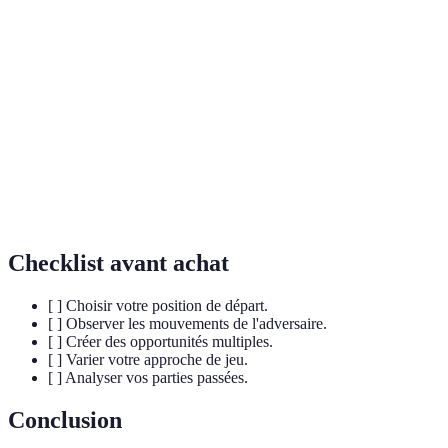
Jeu de société, aussi connu sous le nom de tic-tac-
Morpion
toe, où deux joueurs s'affrontent sur une grille.
Lorsque trois symboles identiques sont placés
Alignement
consécutivement sur une ligne, une colonne ou en
diagonale.
Ensemble de méthodes et de plans utilisés pour
Stratégie
gagner à un jeu ou une compétition.
Checklist avant achat
[ ] Choisir votre position de départ.
[ ] Observer les mouvements de l'adversaire.
[ ] Créer des opportunités multiples.
[ ] Varier votre approche de jeu.
[ ] Analyser vos parties passées.
Conclusion