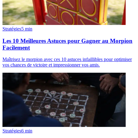
Stratégies
5
min
Les 10 Meilleures Astuces pour Gagner au Morpion
Facilement
Maîtrisez le morpion avec ces 10 astuces infaillibles pour optimiser
vos chances de victoire et impressionner vos amis.
Stratégies
6
min