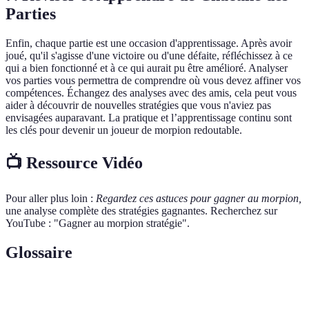
Parties
Enfin, chaque partie est une occasion d'apprentissage. Après avoir
joué, qu'il s'agisse d'une victoire ou d'une défaite, réfléchissez à ce
qui a bien fonctionné et à ce qui aurait pu être amélioré. Analyser
vos parties vous permettra de comprendre où vous devez affiner vos
compétences. Échangez des analyses avec des amis, cela peut vous
aider à découvrir de nouvelles stratégies que vous n'aviez pas
envisagées auparavant. La pratique et l’apprentissage continu sont
les clés pour devenir un joueur de morpion redoutable.
📺 Ressource Vidéo
Pour aller plus loin :
Regardez ces astuces pour gagner au morpion,
une analyse complète des stratégies gagnantes. Recherchez sur
YouTube : "Gagner au morpion stratégie".
Glossaire
Terme
Définition