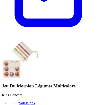
Jeu Du Morpion Légumes Multicolore
Kids Concept
15.95
EUR
Voir le prix