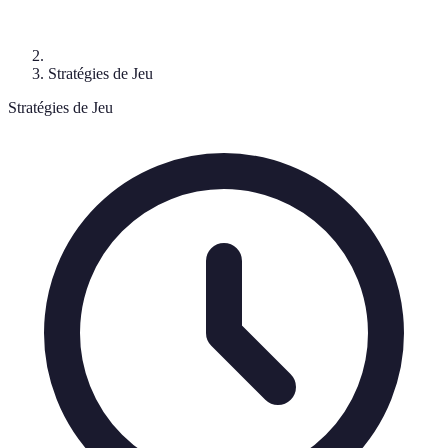
Stratégies de Jeu
Stratégies de Jeu