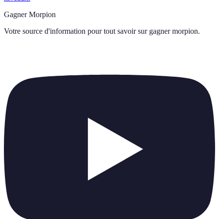
Gagner Morpion
Votre source d'information pour tout savoir sur
gagner morpion
.