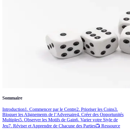
Sommaire
Introduction
1. Commencer par le Centre
2. Prioriser les Coins
3.
Bloquer les Alignements de l’Adversaire
4. Créer des Opportunités
Multiples
5. Observer les Motifs de Gain
6. Varier votre Style de
Jeu
7. Réviser et Apprendre de Chacune des Parties
📺 Ressource