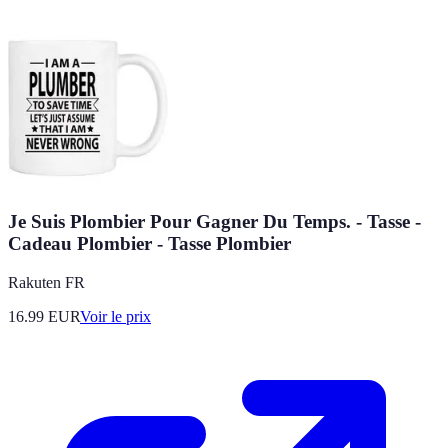
Je Suis Plombier Pour Gagner Du Temps. - Tasse -
Cadeau Plombier - Tasse Plombier
Rakuten FR
16.99
EUR
Voir le prix