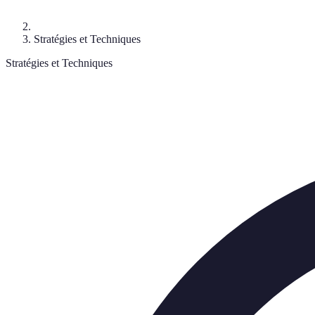
Stratégies et Techniques
Stratégies et Techniques