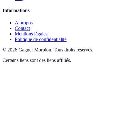
Informations
A propos
Contact
Mentions légales
Politique de confidentialité
©
2026
Gagner Morpion
.
Tous droits réservés.
Certains liens sont des liens affiliés.