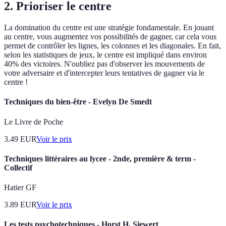
2. Prioriser le centre
La domination du centre est une stratégie fondamentale. En jouant
au centre, vous augmentez vos possibilités de gagner, car cela vous
permet de contrôler les lignes, les colonnes et les diagonales. En fait,
selon les statistiques de jeux, le centre est impliqué dans environ
40% des victoires. N'oubliez pas d'observer les mouvements de
votre adversaire et d'intercepter leurs tentatives de gagner via le
centre !
Techniques du bien-être - Evelyn De Smedt
Le Livre de Poche
3.49
EUR
Voir le prix
Techniques littéraires au lycee - 2nde, première & term -
Collectif
Hatier GF
3.89
EUR
Voir le prix
Les tests psychotechniques - Horst H. Siewert