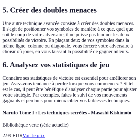
5. Créer des doubles menaces
Une autre technique avancée consiste à créer des doubles menaces.
Il s'agit de positionner vos symboles de manière à ce que, quel que
soit le coup de votre adversaire, il ne puisse pas bloquer les deux
possibilités de victoire. En plaçant deux de vos symboles dans la
même ligne, colonne ou diagonale, vous forceré votre adversaire à
choisir où jouer, en vous laissant la possibilité de gagner ailleurs.
6. Analysez vos statistiques de jeu
Connaître ses statistiques de victoire est essentiel pour améliorer son
jeu. Avez-vous tendance à perdre lorsque vous commencez ? Si tel
est le cas, il peut être bénéfique d'analyser chaque partie pour ajuster
votre stratégie. Par exemples, faites le suivi de vos mouvements
gagnants et perdants pour mieux cibler vos faiblesses techniques.
Naruto Tome I : Les techniques secrètes - Masashi Kishimoto
Bibliothèque verte (série actuelle)
2.99
EUR
Voir le prix