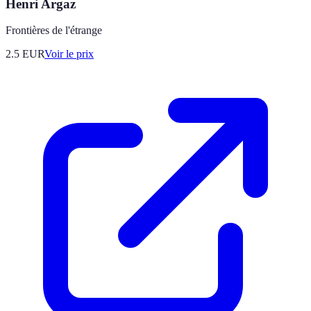
Henri Argaz
Frontières de l'étrange
2.5
EUR
Voir le prix