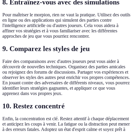
8. Entraînez-vous avec des simulations
Pour maîtriser le morpion, rien ne vaut la pratique. Utilisez des outils
en ligne ou des applications qui simulent des parties contre
l'intelligence artificielle ou d'autres joueurs. Cela vous aidera à
affiner vos stratégies et à vous familiariser avec les différentes
approches de jeu que vous pourriez rencontrer.
9. Comparez les styles de jeu
Faire des comparaisons avec d'autres joueurs peut vous aider à
découvrir de nouvelles techniques. Organisez des parties amicales
ou rejoignez des forums de discussions. Partager vos expériences et
observer les styles des autres peut enrichir vos propres compétences.
En jouant contre des adversaires de différents niveaux, vous pourrez
identifier leurs stratégies gagnantes, et appliquer ce que vous
apprenez dans vos propres jeux.
10. Restez concentré
Enfin, la concentration est clé. Restez attentif à chaque déplacement
et anticipez les coups à venir. La fatigue ou la distraction peut mener
à des erreurs fatales. Adoptez un état d'esprit calme et soyez prêt à