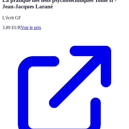
La pratique des tests psychotechniques Tome II -
Jean-Jacques Larané
L'écrit GF
3.89
EUR
Voir le prix