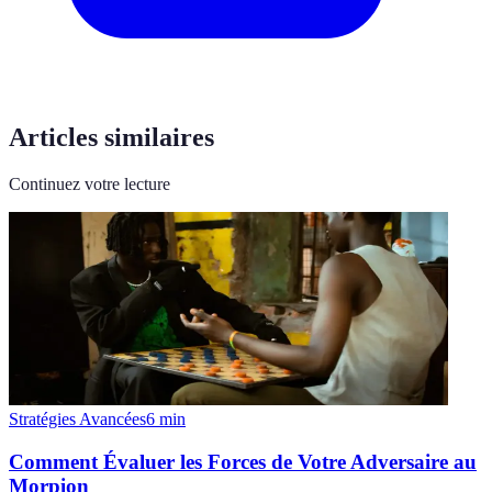
Articles similaires
Continuez votre lecture
Stratégies Avancées
6
min
Comment Évaluer les Forces de Votre Adversaire au
Morpion