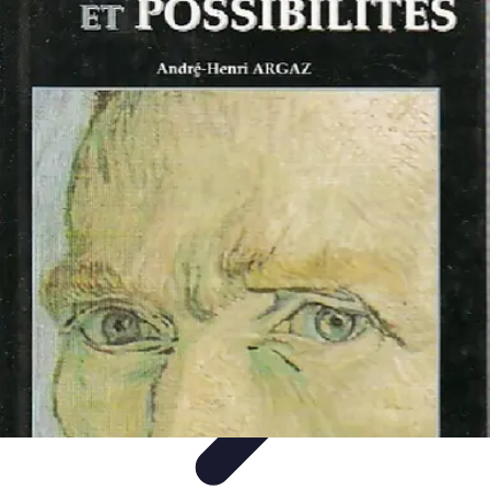
Gagner Morpion
Stratégies
Erreurs et Pièges
Tendances et Innovations
Culture
Morpion
Stratégies Gagnantes
Gagner Morpion