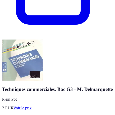
Techniques commerciales. Bac G3 - M. Delmarquette
Plein Pot
2
EUR
Voir le prix