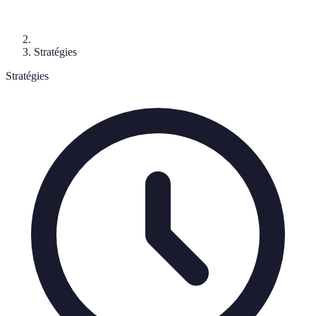
Stratégies
Stratégies