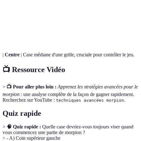
Morpion
aligner trois symboles identiques.
Stratégie consistant à positionner ses symboles de
Doubles
manière à créer deux opportunités de victoire en une
menaces
seule combinaison.
|
Centre
| Case médiane d'une grille, cruciale pour contrôler le jeu.
📺 Ressource Vidéo
>
📺 Pour aller plus loin :
Apprenez les stratégies avancées pour le
morpion
: une analyse complète de la façon de gagner rapidement.
Recherchez sur YouTube :
.
techniques avancées morpion
Quiz rapide
>
🧠 Quiz rapide :
Quelle case devriez-vous toujours viser quand
vous commencez une partie de morpion ?
> - A) Coin supérieur gauche