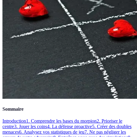
Sommaire
Introduction
1. Comprendre les bases du morpion
2. Prioriser le
centre
3. Jouer les coins
4. La défense proactive
5. Créer des doubles
menaces
6. Analysez vos statistiques de jeu
7. Ne pas négliger les