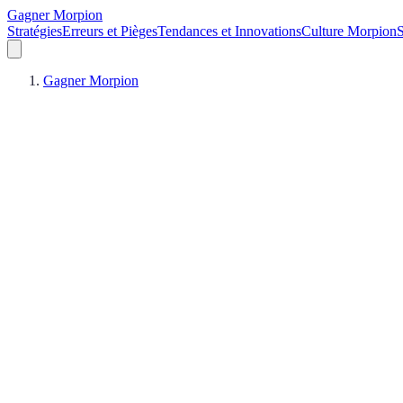
Gagner Morpion
Stratégies
Erreurs et Pièges
Tendances et Innovations
Culture Morpion
S
Gagner Morpion