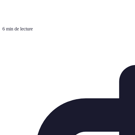
6 min de lecture