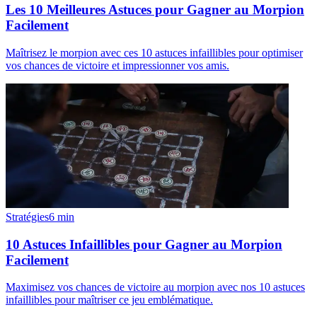
Les 10 Meilleures Astuces pour Gagner au Morpion
Facilement
Maîtrisez le morpion avec ces 10 astuces infaillibles pour optimiser
vos chances de victoire et impressionner vos amis.
Stratégies
6
min
10 Astuces Infaillibles pour Gagner au Morpion
Facilement
Maximisez vos chances de victoire au morpion avec nos 10 astuces
infaillibles pour maîtriser ce jeu emblématique.