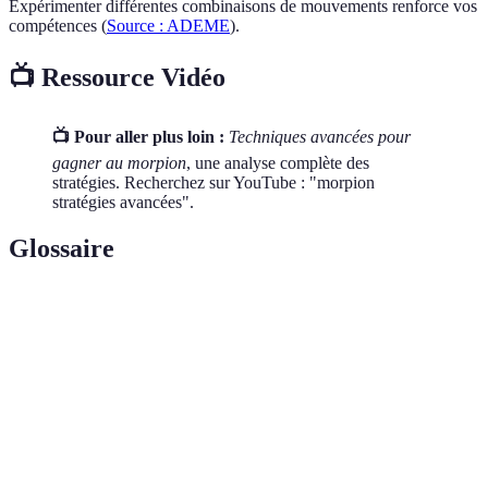
Expérimenter différentes combinaisons de mouvements renforce vos
compétences (
Source : ADEME
).
📺 Ressource Vidéo
📺 Pour aller plus loin :
Techniques avancées pour
gagner au morpion
, une analyse complète des
stratégies. Recherchez sur YouTube : "morpion
stratégies avancées".
Glossaire
Terme
Définition
Jeu de société stratégique où le but est d'aligner
Morpion
trois symboles.
Stratégie
Créer deux opportunités de victoires simultanées.
Double