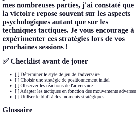
mes nombreuses parties, j'ai constaté que
la victoire repose souvent sur les aspects
psychologiques autant que sur les
techniques tactiques. Je vous encourage à
expérimenter ces stratégies lors de vos
prochaines sessions !
✅ Checklist avant de jouer
[ ] Déterminer le style de jeu de l'adversaire
[ ] Choisir une stratégie de positionnement initial
[ ] Observer les réactions de l'adversaire
[ ] Adapter les tactiques en fonction des mouvements adverses
[ ] Utiliser le bluff à des moments stratégiques
Glossaire
Terme
Définition