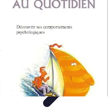
Gagner Morpion
Stratégies
Erreurs et Pièges
Tendances et Innovations
Culture
Morpion
Stratégies Gagnantes
Gagner Morpion