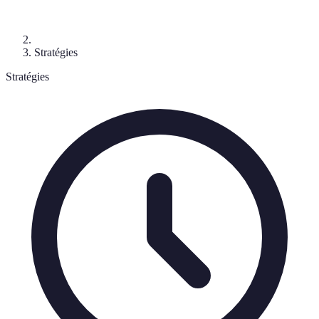
Stratégies
Stratégies