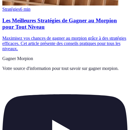
Stratégies
6
min
Les Meilleures Stratégies de Gagner au Morpion
pour Tout Niveau
Maximisez vos chances de gagner au morpion grâce à des stratégies
efficaces. Cet article présente des conseils pratiques pour tous les
niveaux.
Gagner Morpion
Votre source d'information pour tout savoir sur
gagner morpion
.