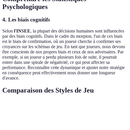
Psychologiques
4.
Les biais cognitifs
Selon
l'INSEE
, la plupart des décisions humaines sont influencées
par des biais cognitifs. Dans le cadre du morpion, l'un de ces biais
est le biais de confirmation, où un joueur cherche à confirmer ses
croyances sur les schémas de jeu. En tant que joueurs, nous devons
être conscients de nos propres biais et ceux de nos adversaires. Par
exemple, si un joueur a perdu plusieurs fois de suite, il pourrait
entrer dans une spirale de négativité, ce qui peut affecter sa
performance. Reconnaître cette dynamique et ajuster notre stratégie
en conséquence peut effectivement nous donner une longueur
d'avance.
Comparaison des Styles de Jeu
Critère
Joueur A
Joueur B
Verdict
A tendance à
Style de jeu
Aggressif
Défensif
gagner plus