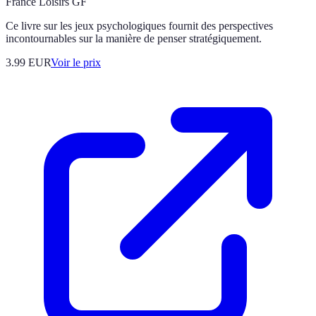
France Loisirs GF
Ce livre sur les jeux psychologiques fournit des perspectives
incontournables sur la manière de penser stratégiquement.
3.99
EUR
Voir le prix