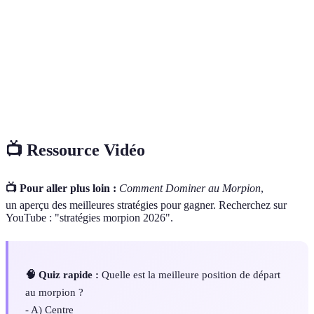
Morpion
Jeu de société simple joué sur une grille 3x3.
Placement stratégique de son symbole sur le
Positionnement
tableau.
Erreurs de jugement qui influencent la prise de
Biais cognitif
décision.
📺 Ressource Vidéo
📺 Pour aller plus loin :
Comment Dominer au Morpion
,
un aperçu des meilleures stratégies pour gagner. Recherchez sur
YouTube : "stratégies morpion 2026".
🧠 Quiz rapide :
Quelle est la meilleure position de départ
au morpion ?
- A) Centre