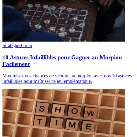
Stratégies
6
min
10 Astuces Infaillibles pour Gagner au Morpion
Facilement
Maximisez vos chances de victoire au morpion avec nos 10 astuces
infaillibles pour maîtriser ce jeu emblématique.