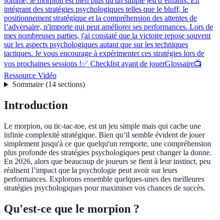
somme, le morpion est bien plus qu'un simple jeu d’enfants. En
intégrant des stratégies psychologiques telles que le bluff, le
positionnement stratégique et la compréhension des attentes de
l’adversaire, n'importe qui peut améliorer ses performances. Lors de
mes nombreuses parties, j'ai constaté que la victoire repose souvent
sur les aspects psychologiques autant que sur les techniques
tactiques. Je vous encourage à expérimenter ces stratégies lors de
vos prochaines sessions !
✅ Checklist avant de jouer
Glossaire
📺
Ressource Vidéo
Sommaire
(
14
sections
)
Introduction
Le morpion, ou tic-tac-toe, est un jeu simple mais qui cache une
infinie complexité stratégique. Bien qu’il semble évident de jouer
simplement jusqu'à ce que quelqu'un remporte, une compréhension
plus profonde des stratégies psychologiques peut changer la donne.
En 2026, alors que beaucoup de joueurs se fient à leur instinct, peu
réalisent l’impact que la psychologie peut avoir sur leurs
performances. Explorons ensemble quelques-unes des meilleures
stratégies psychologiques pour maximiser vos chances de succès.
Qu'est-ce que le morpion ?