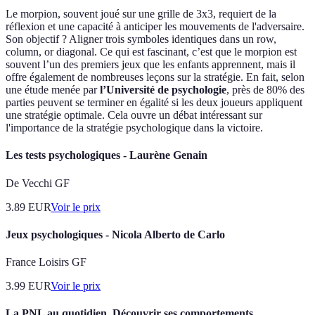
Le morpion, souvent joué sur une grille de 3x3, requiert de la
réflexion et une capacité à anticiper les mouvements de l'adversaire.
Son objectif ? Aligner trois symboles identiques dans un row,
column, or diagonal. Ce qui est fascinant, c’est que le morpion est
souvent l’un des premiers jeux que les enfants apprennent, mais il
offre également de nombreuses leçons sur la stratégie. En fait, selon
une étude menée par
l’Université de psychologie
, près de 80% des
parties peuvent se terminer en égalité si les deux joueurs appliquent
une stratégie optimale. Cela ouvre un débat intéressant sur
l'importance de la stratégie psychologique dans la victoire.
Les tests psychologiques - Laurène Genain
De Vecchi GF
3.89
EUR
Voir le prix
Jeux psychologiques - Nicola Alberto de Carlo
France Loisirs GF
3.99
EUR
Voir le prix
La PNL au quotidien. Découvrir ses comportements