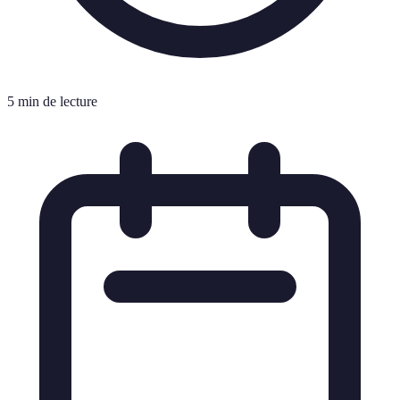
5 min de lecture