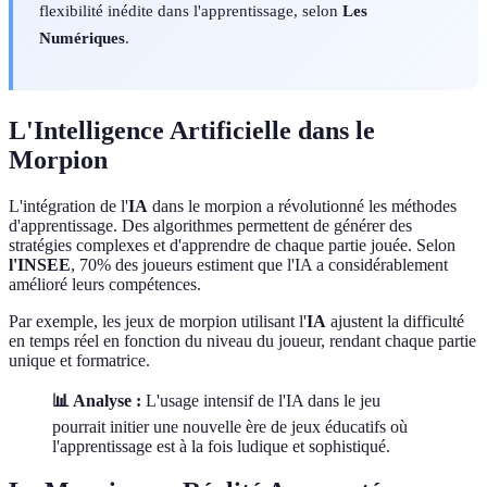
flexibilité inédite dans l'apprentissage, selon
Les
Numériques
.
L'Intelligence Artificielle dans le
Morpion
L'intégration de l'
IA
dans le morpion a révolutionné les méthodes
d'apprentissage. Des algorithmes permettent de générer des
stratégies complexes et d'apprendre de chaque partie jouée. Selon
l'INSEE
, 70% des joueurs estiment que l'IA a considérablement
amélioré leurs compétences.
Par exemple, les jeux de morpion utilisant l'
IA
ajustent la difficulté
en temps réel en fonction du niveau du joueur, rendant chaque partie
unique et formatrice.
📊 Analyse :
L'usage intensif de l'IA dans le jeu
pourrait initier une nouvelle ère de jeux éducatifs où
l'apprentissage est à la fois ludique et sophistiqué.