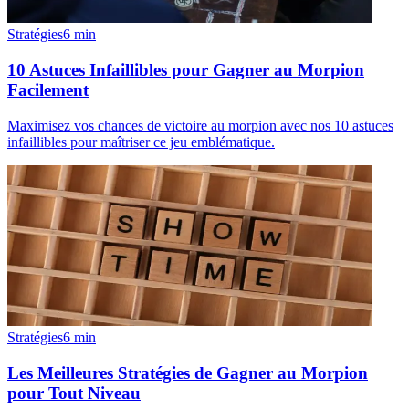
Stratégies
6
min
10 Astuces Infaillibles pour Gagner au Morpion
Facilement
Maximisez vos chances de victoire au morpion avec nos 10 astuces
infaillibles pour maîtriser ce jeu emblématique.
Stratégies
6
min
Les Meilleures Stratégies de Gagner au Morpion
pour Tout Niveau