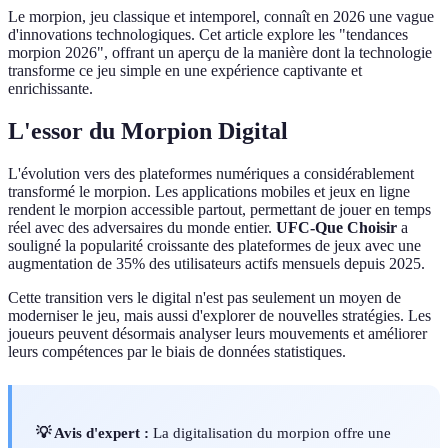
Le morpion, jeu classique et intemporel, connaît en 2026 une vague
d'innovations technologiques. Cet article explore les "tendances
morpion 2026", offrant un aperçu de la manière dont la technologie
transforme ce jeu simple en une expérience captivante et
enrichissante.
L'essor du Morpion Digital
L'évolution vers des plateformes numériques a considérablement
transformé le morpion. Les applications mobiles et jeux en ligne
rendent le morpion accessible partout, permettant de jouer en temps
réel avec des adversaires du monde entier.
UFC-Que Choisir
a
souligné la popularité croissante des plateformes de jeux avec une
augmentation de 35% des utilisateurs actifs mensuels depuis 2025.
Cette transition vers le digital n'est pas seulement un moyen de
moderniser le jeu, mais aussi d'explorer de nouvelles stratégies. Les
joueurs peuvent désormais analyser leurs mouvements et améliorer
leurs compétences par le biais de données statistiques.
💡 Avis d'expert :
La digitalisation du morpion offre une