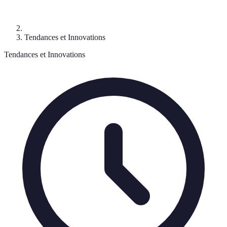
Tendances et Innovations
Tendances et Innovations