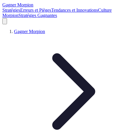
Gagner Morpion
Stratégies
Erreurs et Pièges
Tendances et Innovations
Culture
Morpion
Stratégies Gagnantes
Gagner Morpion