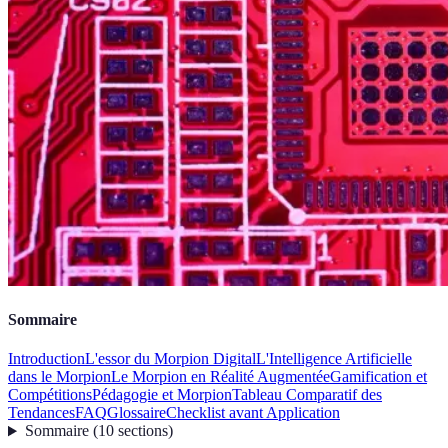
Sommaire
Introduction
L'essor du Morpion Digital
L'Intelligence Artificielle
dans le Morpion
Le Morpion en Réalité Augmentée
Gamification et
Compétitions
Pédagogie et Morpion
Tableau Comparatif des
Tendances
FAQ
Glossaire
Checklist avant Application
Sommaire
(
10
sections
)