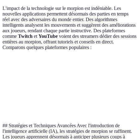
L'impact de la technologie sur le morpion est indéniable. Les
nouvelles applications permettent désormais des parties en temps
réel avec des adversaires du monde entier. Des algorithmes
intelligents analysent les mouvements et suggèrent des améliorations
aux joueurs, rendant chaque partie instructive. Des plateformes
comme
Twitch
et
YouTube
voient des streamers dédier des sessions
entières au morpion, offrant tutoriels et conseils en direct.
Comparons quelques plateformes populaires :
Critère
Application A
Application B
Application C
Interactivité
Haute
Moyenne
Haute
Complexité
Moyenne
Haute
Moyenne
Gratuité
Oui
Non
Oui
## Stratégies et Techniques Avancées Avec l'introduction de
l'intelligence artificielle (IA), les stratégies de morpion se raffinent.
Les joueurs apprennent désormais à anticiper plusieurs coups à