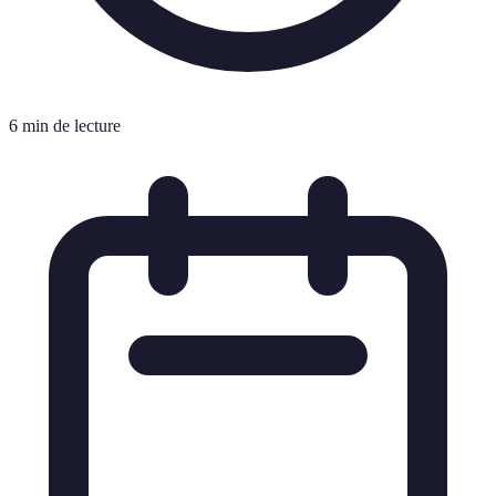
6 min de lecture