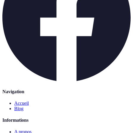
Navigation
Accueil
Blog
Informations
A propos