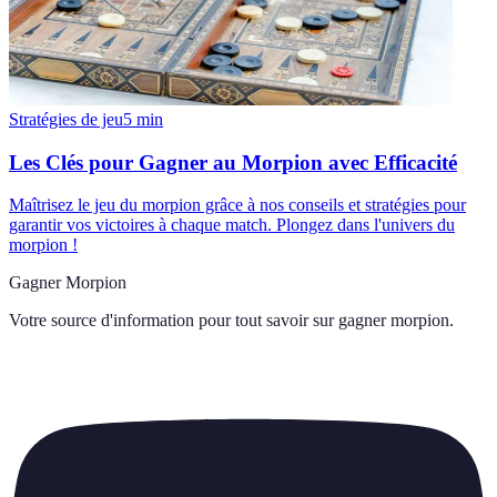
Stratégies de jeu
5
min
Les Clés pour Gagner au Morpion avec Efficacité
Maîtrisez le jeu du morpion grâce à nos conseils et stratégies pour
garantir vos victoires à chaque match. Plongez dans l'univers du
morpion !
Gagner Morpion
Votre source d'information pour tout savoir sur
gagner morpion
.