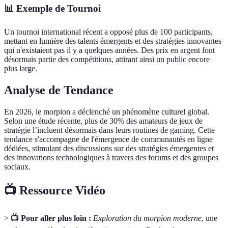
📊 Exemple de Tournoi
Un tournoi international récent a opposé plus de 100 participants,
mettant en lumière des talents émergents et des stratégies innovantes
qui n'existaient pas il y a quelques années. Des prix en argent font
désormais partie des compétitions, attirant ainsi un public encore
plus large.
Analyse de Tendance
En 2026, le morpion a déclenché un phénomène culturel global.
Selon une étude récente, plus de 30% des amateurs de jeux de
stratégie l’incluent désormais dans leurs routines de gaming. Cette
tendance s'accompagne de l'émergence de communautés en ligne
dédiées, stimulant des discussions sur des stratégies émergentes et
des innovations technologiques à travers des forums et des groupes
sociaux.
📺 Ressource Vidéo
>
📺 Pour aller plus loin :
Exploration du morpion moderne
, une