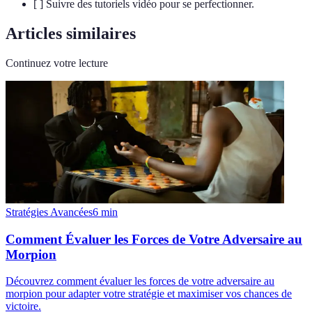
[ ] Suivre des tutoriels vidéo pour se perfectionner.
Articles similaires
Continuez votre lecture
Stratégies Avancées
6
min
Comment Évaluer les Forces de Votre Adversaire au
Morpion
Découvrez comment évaluer les forces de votre adversaire au
morpion pour adapter votre stratégie et maximiser vos chances de
victoire.