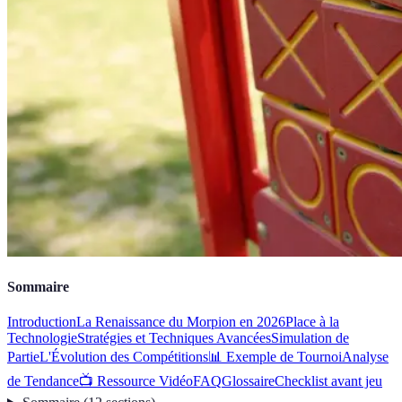
Sommaire
Introduction
La Renaissance du Morpion en 2026
Place à la
Technologie
Stratégies et Techniques Avancées
Simulation de
Partie
L'Évolution des Compétitions
📊 Exemple de Tournoi
Analyse
de Tendance
📺 Ressource Vidéo
FAQ
Glossaire
Checklist avant jeu