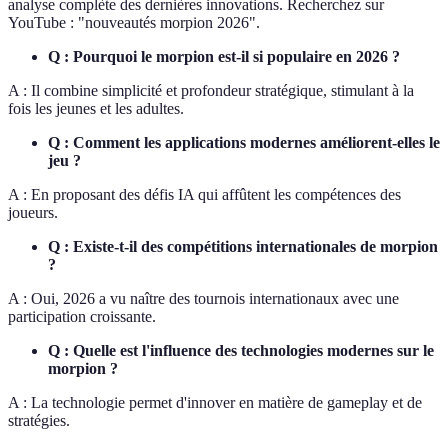
analyse complète des dernières innovations. Recherchez sur
YouTube : "nouveautés morpion 2026".
Q : Pourquoi le morpion est-il si populaire en 2026 ?
A : Il combine simplicité et profondeur stratégique, stimulant à la
fois les jeunes et les adultes.
Q : Comment les applications modernes améliorent-elles le
jeu ?
A : En proposant des défis IA qui affûtent les compétences des
joueurs.
Q : Existe-t-il des compétitions internationales de morpion
?
A : Oui, 2026 a vu naître des tournois internationaux avec une
participation croissante.
Q : Quelle est l'influence des technologies modernes sur le
morpion ?
A : La technologie permet d'innover en matière de gameplay et de
stratégies.