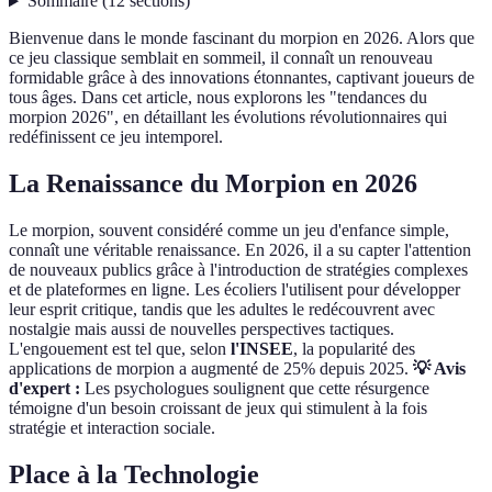
Sommaire
(
12
sections
)
Bienvenue dans le monde fascinant du morpion en 2026. Alors que
ce jeu classique semblait en sommeil, il connaît un renouveau
formidable grâce à des innovations étonnantes, captivant joueurs de
tous âges. Dans cet article, nous explorons les "tendances du
morpion 2026", en détaillant les évolutions révolutionnaires qui
redéfinissent ce jeu intemporel.
La Renaissance du Morpion en 2026
Le morpion, souvent considéré comme un jeu d'enfance simple,
connaît une véritable renaissance. En 2026, il a su capter l'attention
de nouveaux publics grâce à l'introduction de stratégies complexes
et de plateformes en ligne. Les écoliers l'utilisent pour développer
leur esprit critique, tandis que les adultes le redécouvrent avec
nostalgie mais aussi de nouvelles perspectives tactiques.
L'engouement est tel que, selon
l'INSEE
, la popularité des
applications de morpion a augmenté de 25% depuis 2025.
💡 Avis
d'expert :
Les psychologues soulignent que cette résurgence
témoigne d'un besoin croissant de jeux qui stimulent à la fois
stratégie et interaction sociale.
Place à la Technologie