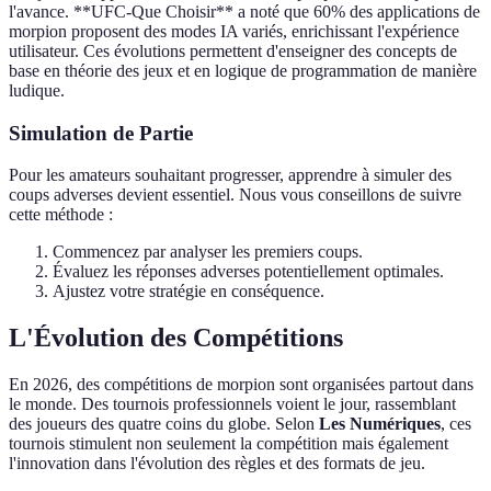
l'avance. **UFC-Que Choisir** a noté que 60% des applications de
morpion proposent des modes IA variés, enrichissant l'expérience
utilisateur. Ces évolutions permettent d'enseigner des concepts de
base en théorie des jeux et en logique de programmation de manière
ludique.
Simulation de Partie
Pour les amateurs souhaitant progresser, apprendre à simuler des
coups adverses devient essentiel. Nous vous conseillons de suivre
cette méthode :
Commencez par analyser les premiers coups.
Évaluez les réponses adverses potentiellement optimales.
Ajustez votre stratégie en conséquence.
L'Évolution des Compétitions
En 2026, des compétitions de morpion sont organisées partout dans
le monde. Des tournois professionnels voient le jour, rassemblant
des joueurs des quatre coins du globe. Selon
Les Numériques
, ces
tournois stimulent non seulement la compétition mais également
l'innovation dans l'évolution des règles et des formats de jeu.